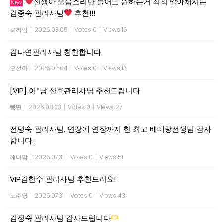
신생아 울음소리만 들어도 원하는거 척척 알아채시는
New
김종숙 관리사님
추천!!!
로하맘
|
2026.08.05
|
Votes 0
|
Views 16
김나연관리사님 칭찬합니다.
오선아
|
2026.08.04
|
Votes 0
|
Views 13
[VIP] 이*남 산후관리사님 추천드립니다
빵띤
|
2026.08.03
|
Votes 0
|
Views 27
전명숙 관리사님, 연장에 연장까지 한 최고 베테랑선생님 감사
합니다.
해나맘
|
2026.07.31
|
Votes 0
|
Views 51
VIP김한수 관리사님 추천드려요!
노주영
|
2026.07.31
|
Votes 0
|
Views 43
김정숙 관리사님 감사드립니다