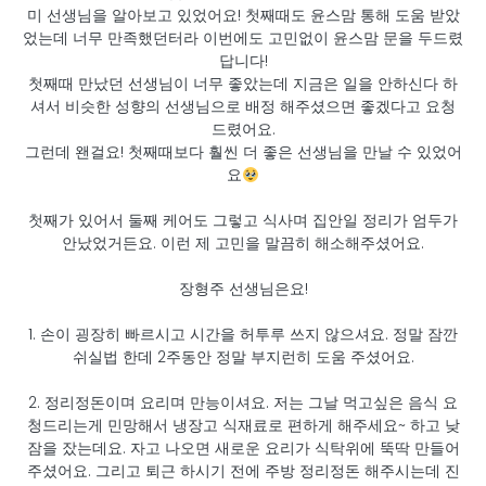
미 선생님을 알아보고 있었어요! 첫째때도 윤스맘 통해 도움 받았
었는데 너무 만족했던터라 이번에도 고민없이 윤스맘 문을 두드렸
답니다!
첫째때 만났던 선생님이 너무 좋았는데 지금은 일을 안하신다 하
셔서 비슷한 성향의 선생님으로 배정 해주셨으면 좋겠다고 요청
드렸어요.
그런데 왠걸요! 첫째때보다 훨씬 더 좋은 선생님을 만날 수 있었어
요
첫째가 있어서 둘째 케어도 그렇고 식사며 집안일 정리가 엄두가
안났었거든요. 이런 제 고민을 말끔히 해소해주셨어요.
장형주 선생님은요!
1. 손이 굉장히 빠르시고 시간을 허투루 쓰지 않으셔요. 정말 잠깐
쉬실법 한데 2주동안 정말 부지런히 도움 주셨어요.
2. 정리정돈이며 요리며 만능이셔요. 저는 그날 먹고싶은 음식 요
청드리는게 민망해서 냉장고 식재료로 편하게 해주세요~ 하고 낮
잠을 잤는데요. 자고 나오면 새로운 요리가 식탁위에 뚝딱 만들어
주셨어요. 그리고 퇴근 하시기 전에 주방 정리정돈 해주시는데 진