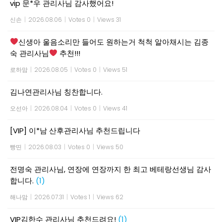
vip 문*우 관리사님 감사했어요!
신손
|
2026.08.06
|
Votes 0
|
Views 31
신생아 울음소리만 들어도 원하는거 척척 알아채시는 김종
숙 관리사님
추천!!!
로하맘
|
2026.08.05
|
Votes 0
|
Views 51
김나연관리사님 칭찬합니다.
오선아
|
2026.08.04
|
Votes 0
|
Views 41
[VIP] 이*남 산후관리사님 추천드립니다
빵띤
|
2026.08.03
|
Votes 0
|
Views 50
전명숙 관리사님, 연장에 연장까지 한 최고 베테랑선생님 감사
합니다.
(1)
해나맘
|
2026.07.31
|
Votes 1
|
Views 62
VIP김한수 관리사님 추천드려요!
(1)