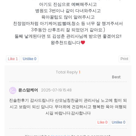
아기도 진심으로 예뻐해주시고
병원도 3번이나 같이 다녀와주시고
육아꿀팁도 많이 알려주시고
친정엄마처럼 아기케어,밥,빨래,청소 등 너무 잘 챙겨주셔서
3주동안 산후조리 잘 되었던거 같아요:)
둘째 낳게된다면 또 김성춘 관리사님께 받으면 좋겠어요!!
왕추천드립니다
Like
1
Unlike
0
Print
Total Reply
1
윤스맘케어
2025-07-19 15:48
진솔한후기 감사드립니다 산모님칭찬글이 관리사님 노고에 힘이 되
시고 보람이 되신 답니다. 무더위에 건강하시고 행복한 육아 여행되
시길 바랍니다.감사합니다
Like
0
Unlike
0