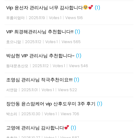
Vip 윤선자 관리사님 너무 감사합니다
(1)
푸름이엄마
|
2025.11.19
|
Votes 1
|
Views 516
VIP 최경해관리사님 추천합니다!!
(1)
효으니맘
|
2025.11.12
|
Votes 1
|
Views 565
박삼현 VIP 관리사님 추천합니다~
(1)
동대문초산모
|
2025.11.12
|
Votes 1
|
Views 546
조영심 관리사님 적극추천이요!!!
(1)
서연맘
|
2025.11.01
|
Votes 1
|
Views 522
장안동 윤스맘케어 vip 산후도우미 3주 후기
(1)
박소리
|
2025.10.30
|
Votes 1
|
Views 706
고영애 관리사님 감사합니다
(1)
호호맘
|
2025.10.27
|
Votes 1
|
Views 587