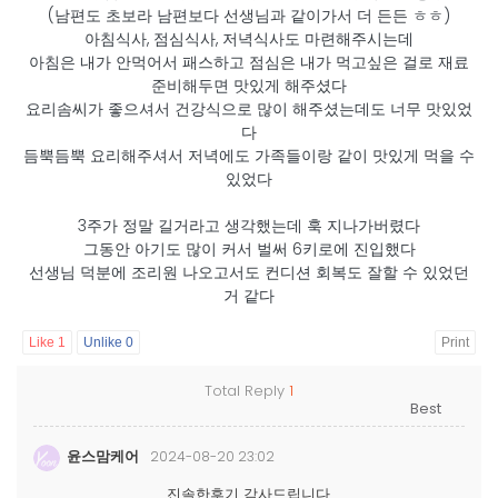
(남편도 초보라 남편보다 선생님과 같이가서 더 든든 ㅎㅎ)
아침식사, 점심식사, 저녁식사도 마련해주시는데
아침은 내가 안먹어서 패스하고 점심은 내가 먹고싶은 걸로 재료
준비해두면 맛있게 해주셨다
요리솜씨가 좋으셔서 건강식으로 많이 해주셨는데도 너무 맛있었
다
듬뿍듬뿍 요리해주셔서 저녁에도 가족들이랑 같이 맛있게 먹을 수
있었다
3주가 정말 길거라고 생각했는데 훅 지나가버렸다
그동안 아기도 많이 커서 벌써 6키로에 진입했다​
선생님 덕분에 조리원 나오고서도 컨디션 회복도 잘할 수 있었던
거 같다​
Like
1
Unlike
0
Print
Total Reply
1
윤스맘케어
2024-08-20 23:02
진솔한후기 감사드립니다.