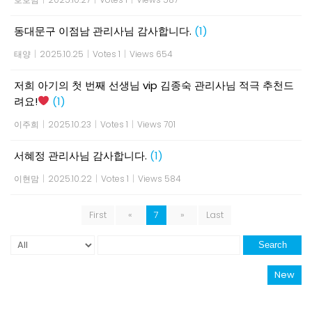
동대문구 이점남 관리사님 감사합니다.
(1)
태양
|
2025.10.25
|
Votes 1
|
Views 654
저희 아기의 첫 번째 선생님 vip 김종숙 관리사님 적극 추천드
려요!
(1)
이주희
|
2025.10.23
|
Votes 1
|
Views 701
서혜정 관리사님 감사합니다.
(1)
이현맘
|
2025.10.22
|
Votes 1
|
Views 584
First
«
7
»
Last
Search
New