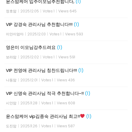
윤스맘케어 입주이모님추천합니다,
(1)
정호맘
|
2025.12.05
|
Votes 1
|
Views 645
VIP 강경숙 관리사님 추천합니다!!!
(1)
이안이엄마
|
2025.12.03
|
Votes 1
|
Views 593
영은미 이모님강추드려요
(1)
보라맘
|
2025.12.02
|
Votes 1
|
Views 591
VIP 전영애 관리사님 칭찬드립니다!!!
(1)
나동맘
|
2025.12.01
|
Votes 1
|
Views 436
VIP 신명숙 관리사님 적극 추천합니다~!!
(1)
시안맘
|
2025.11.28
|
Votes 1
|
Views 608
윤스맘케어 vip김종숙 관리사님 최고!!
(1)
도진맘
|
2025.11.26
|
Votes 1
|
Views 587