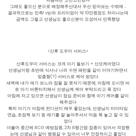
처음에는 고민고민했다
그래도 좋으신 분으로 배정해주신대서 우선 믿어보는 수밖에 ..
​결과적으로는 만족! vip와 프리미엄이 약 10만원정도 차이나는데
금액도 그렇고 선생님도 좋으신분이 오셨어서 만족했당
<산후 도우미 서비스>
산후도우미 서비스는 크게 아기 돌보기 + 산모케어였다
선생님이랑 초반에 식사나 나의 수면 패턴을 같이 이야기하면서
맞춤형(?) 서비스로 케어 받았다
새벽에 내가 애기 보느라 잠을 잘 못자기 때문에, 아침에 오시면 바
로 아기 바톤터치해서 선생님께 케어 부탁드리고 푹 잤다
아침에 자고 있으면 선생님이 점심 준비와 함께 아기 케어를 같이
해주셨다
특히 아기가 아침에 컨디션이 매우 좋았는데, 선생님이 터미타임
연습, 초점책 보기 등 애기를 잘 놀아주셔서 마음 푹 놓고 잘 수 있
었다
더불어 중간에 BCG 예방접종, 2차 B형간염 접종이 있어서 걱정했
는데 선생님과 같이 병원갈 수 있어서 너무 안정적이고 좋았다