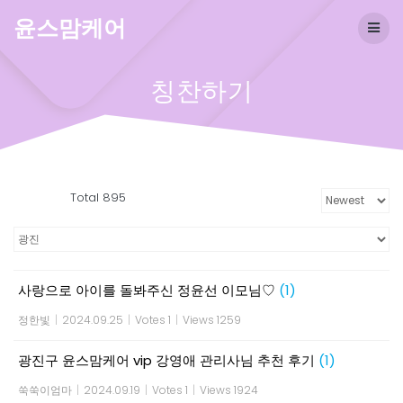
Skip
윤스맘케어
to
content
칭찬하기
Total 895
사랑으로 아이를 돌봐주신 정윤선 이모님♡
(1)
정한빛
|
2024.09.25
|
Votes 1
|
Views 1259
광진구 윤스맘케어 vip 강영애 관리사님 추천 후기
(1)
쑥쑥이엄마
|
2024.09.19
|
Votes 1
|
Views 1924