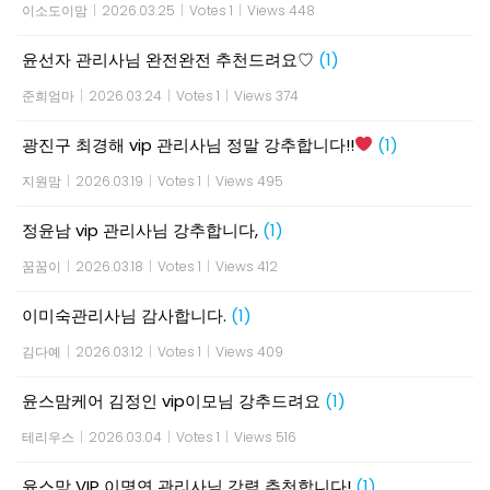
이소도이맘
|
2026.03.25
|
Votes 1
|
Views 448
윤선자 관리사님 완전완전 추천드려요♡
(1)
준희엄마
|
2026.03.24
|
Votes 1
|
Views 374
광진구 최경해 vip 관리사님 정말 강추합니다!!
(1)
지원맘
|
2026.03.19
|
Votes 1
|
Views 495
정윤남 vip 관리사님 강추합니다,
(1)
꿈꿈이
|
2026.03.18
|
Votes 1
|
Views 412
이미숙관리사님 감사합니다.
(1)
김다예
|
2026.03.12
|
Votes 1
|
Views 409
윤스맘케어 김정인 vip이모님 강추드려요
(1)
테리우스
|
2026.03.04
|
Votes 1
|
Views 516
윤스맘 VIP 이명연 관리사님 강력 추천합니다!
(1)