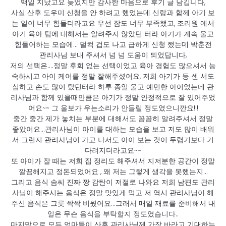
백일 지났고요 늦었지만 감사한 마음으로 후기 글 남깁니다,
사실 산후 도우미 신청을 안 하려고 했었는데 신랑과 함께 아기 보
는 일이 너무 힘들더라고요 우선 잠도 너무 부족했고, 조리원 에서
아기 육아 팁에 대해서는 알려주지 않았던 터라 아기가 계속 울고
힘들어하는 모습에... 덜컥 겁도 나고 급하게 신청 했는데 박춘전
관리사님 보내 주셔서 넘 넘 도움이 되었답니다,
저의 선택은....정말 후회 없는 선택이었고 육아 경험도 많으셔서 능
숙하시고 아이 케어를 정말 잘해주셨어요, 저희 아기가 등 센 서도
심하고 손도 많이 탔던터라 하루 종일 울고 예민한 아이었는데 관
리사님과 함께 있을때만큼은 아기가 정말 안정적으로 잘 있어주었
어요~~ 그 울보가 우는소리가 안들릴 정도였으니깐요!!!
중간 중간 제가 놓치는 부분에 대해서도 꼼꼼히 알려주셔서 정말
좋았어요...관리사님이 아이를 대하는 모습을 보고 저도 많이 배워
서 그런지 관리사님이 가고 나서도 아이 보는 것이 두렵기보다 기
다려지더라고요~~
또 아이가 잘 때는 저희 집 정리도 해주셔서 지저분한 공간이 정말
깔끔해지고 정돈되었어요 , 왜 저는 그렇게 생각을 못했는지...
그리고 음식 솜씨 진짜 짱 감탄이 저절로 나와요 저희 남편도 관리
사님이 해주시는 음식은 정말 맛있게 먹고 저 역시 관리사님이 해
주신 음식은 그릇 싹싹 비웠어요...그래서 매일 재료를 준비해서 내
일은 무슨 음식을 부탁할지 정도였습니다..
마지막으로 모든 엄마들이 산후 관리사님께 가장 바라고 기대하는