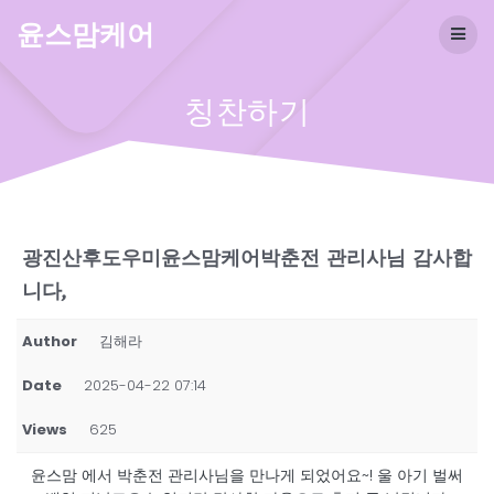
Skip
윤스맘케어
to
content
칭찬하기
광진산후도우미윤스맘케어박춘전 관리사님 감사합
니다,
Author
김해라
Date
2025-04-22 07:14
Views
625
윤스맘 에서 박춘전 관리사님을 만나게 되었어요~! 울 아기 벌써