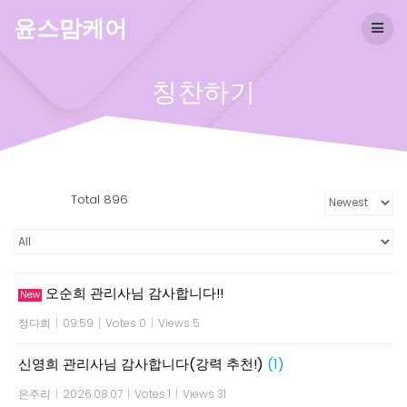
Skip
윤스맘케어
to
content
칭찬하기
Total 896
오순희 관리사님 감사합니다!!
New
정다희
|
09:59
|
Votes 0
|
Views 5
신영희 관리사님 감사합니다(강력 추천!)
(1)
은주리
|
2026.08.07
|
Votes 1
|
Views 31