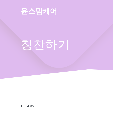
Skip
to
윤스맘케어
content
칭찬하기
Total 895