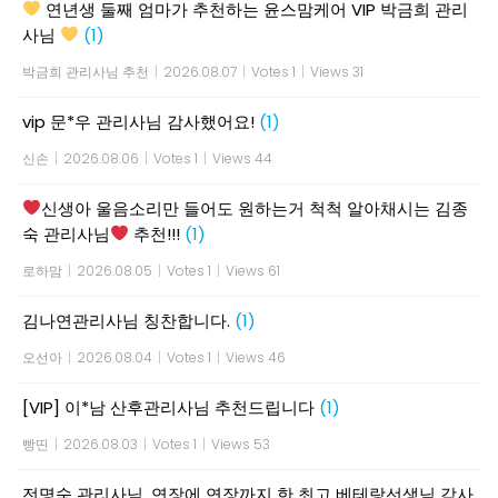
연년생 둘째 엄마가 추천하는 윤스맘케어 VIP 박금희 관리
사님
(1)
박금희 관리사님 추천
|
2026.08.07
|
Votes 1
|
Views 31
vip 문*우 관리사님 감사했어요!
(1)
신손
|
2026.08.06
|
Votes 1
|
Views 44
신생아 울음소리만 들어도 원하는거 척척 알아채시는 김종
숙 관리사님
추천!!!
(1)
로하맘
|
2026.08.05
|
Votes 1
|
Views 61
김나연관리사님 칭찬합니다.
(1)
오선아
|
2026.08.04
|
Votes 1
|
Views 46
[VIP] 이*남 산후관리사님 추천드립니다
(1)
빵띤
|
2026.08.03
|
Votes 1
|
Views 53
전명숙 관리사님, 연장에 연장까지 한 최고 베테랑선생님 감사