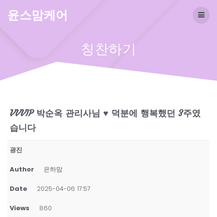
Skip
윤스맘케어
to
content
칭찬하기
VVVIP 박순옥 관리사님 ♥ 덕분에 행복했던 3주였
습니다
광진
Author
은하맘
Date
2025-04-06 17:57
Views
860