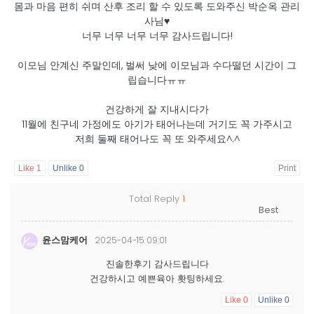
몸과 마음 편히 쉬며 산후 조리 할 수 있도록 도와주신 박순옥 관리
사님♥
너무 너무 너무 너무 감사드립니다!
이모님 안계신 주말인데, 벌써 낮에 이모님과 수다떨던 시간이 그
립습니다ㅠㅠ
건강하게 잘 지내시다가
11월에 친구네 가정에도 아기가 태어나는데 거기도 꼭 가주시고
저희 둘째 태어나도 꼭 또 와주세요^.^
Like
1
Unlike
0
Print
Total Reply
1
윤스맘케어
2025-04-15 09:01
진솔한후기 감사드립니다
건강하시고 예쁜육아 홧팅하세요.
Like
0
Unlike
0