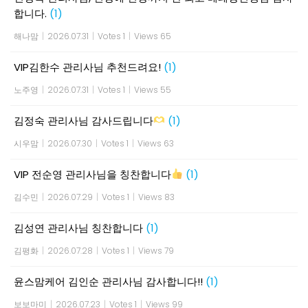
합니다.
(1)
해나맘
|
2026.07.31
|
Votes 1
|
Views 65
VIP김한수 관리사님 추천드려요!
(1)
노주영
|
2026.07.31
|
Votes 1
|
Views 55
김정숙 관리사님 감사드립니다
(1)
시우맘
|
2026.07.30
|
Votes 1
|
Views 63
VIP 전순영 관리사님을 칭찬합니다
(1)
김수민
|
2026.07.29
|
Votes 1
|
Views 83
김성연 관리사님 칭찬합니다
(1)
김평화
|
2026.07.28
|
Votes 1
|
Views 79
윤스맘케어 김인순 관리사님 감사합니다!!
(1)
보보마미
|
2026.07.23
|
Votes 1
|
Views 99