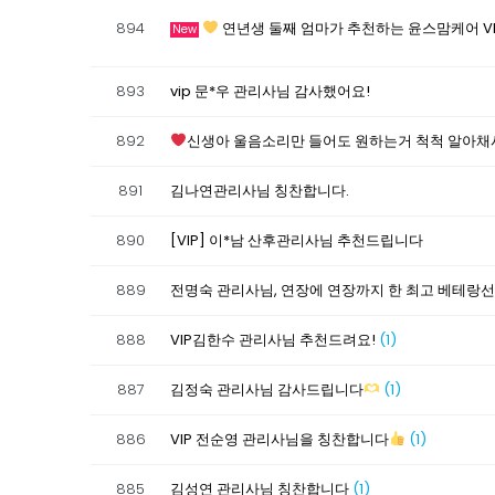
894
연년생 둘째 엄마가 추천하는 윤스맘케어 V
New
893
vip 문*우 관리사님 감사했어요!
892
신생아 울음소리만 들어도 원하는거 척척 알아채
891
김나연관리사님 칭찬합니다.
890
[VIP] 이*남 산후관리사님 추천드립니다
889
전명숙 관리사님, 연장에 연장까지 한 최고 베테랑
888
VIP김한수 관리사님 추천드려요!
(1)
887
김정숙 관리사님 감사드립니다
(1)
886
VIP 전순영 관리사님을 칭찬합니다
(1)
885
김성연 관리사님 칭찬합니다
(1)