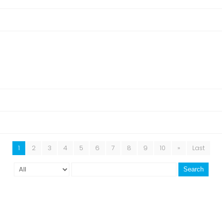
1
2
3
4
5
6
7
8
9
10
»
Last
Search