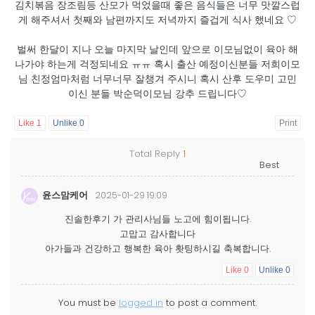
김치볶음 장조림등 산모가 먹었을때 좋은 음식들은 너무 맛깔스럽
게 해주셔서 첫째와 남편까지도 저녁까지 즐겁게 식사 했네요 ♡
벌써 한달이 지나 오늘 마지막 날인데 앞으로 이모님없이 육아 해
나가야 하는게 걱정되네요 ㅠㅠ 혹시 출산 예정이신분들 저희이모
님 친정엄마처럼 너무너무 잘챙겨 주시니 혹시 산후 도우미 고민
이신 분들 박순덕이모님 강추 드립니다♡
Like
1
Unlike
0
Print
Total Reply
1
윤스맘케어
2025-01-29 19:09
진솔한후기 가 관리사님들 노고에 힘이됩니다.
고맙고 감사합니다
아가들과 건강하고 행복한 육아 홧팅하시길 축복합니다.
Like
0
Unlike
0
You must be
logged in
to post a comment.