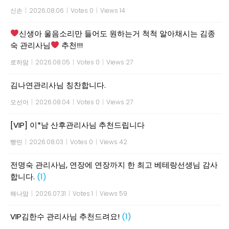
신손
|
2026.08.06
|
Votes 0
|
Views 14
신생아 울음소리만 들어도 원하는거 척척 알아채시는 김종
숙 관리사님
추천!!!
로하맘
|
2026.08.05
|
Votes 0
|
Views 27
김나연관리사님 칭찬합니다.
오선아
|
2026.08.04
|
Votes 0
|
Views 27
[VIP] 이*남 산후관리사님 추천드립니다
빵띤
|
2026.08.03
|
Votes 0
|
Views 42
전명숙 관리사님, 연장에 연장까지 한 최고 베테랑선생님 감사
합니다.
(1)
해나맘
|
2026.07.31
|
Votes 1
|
Views 59
VIP김한수 관리사님 추천드려요!
(1)