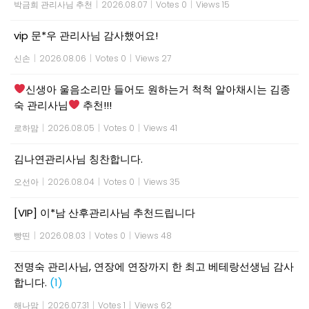
박금희 관리사님 추천
|
2026.08.07
|
Votes 0
|
Views 15
vip 문*우 관리사님 감사했어요!
신손
|
2026.08.06
|
Votes 0
|
Views 27
신생아 울음소리만 들어도 원하는거 척척 알아채시는 김종
숙 관리사님
추천!!!
로하맘
|
2026.08.05
|
Votes 0
|
Views 41
김나연관리사님 칭찬합니다.
오선아
|
2026.08.04
|
Votes 0
|
Views 35
[VIP] 이*남 산후관리사님 추천드립니다
빵띤
|
2026.08.03
|
Votes 0
|
Views 48
전명숙 관리사님, 연장에 연장까지 한 최고 베테랑선생님 감사
합니다.
(1)
해나맘
|
2026.07.31
|
Votes 1
|
Views 62