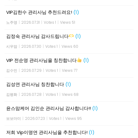
VIP김한수 관리사님 추천드려요!
(1)
노주영
|
2026.07.31
|
Votes 1
|
Views 51
김정숙 관리사님 감사드립니다
(1)
시우맘
|
2026.07.30
|
Votes 1
|
Views 60
VIP 전순영 관리사님을 칭찬합니다
(1)
김수민
|
2026.07.29
|
Votes 1
|
Views 77
김성연 관리사님 칭찬합니다
(1)
김평화
|
2026.07.28
|
Votes 1
|
Views 68
윤스맘케어 김인순 관리사님 감사합니다!!
(1)
보보마미
|
2026.07.23
|
Votes 1
|
Views 95
저희 Vip이명연 관리사님을 추천합니다!
(1)