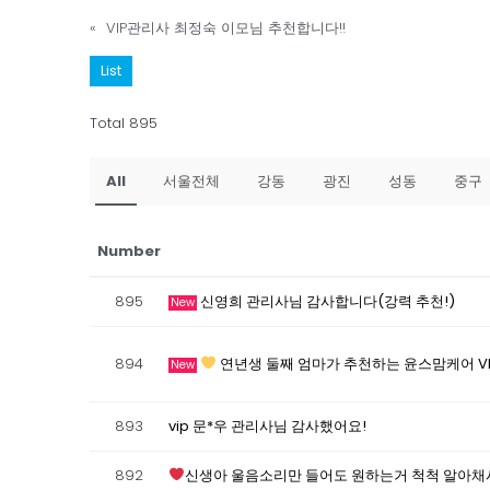
«
VIP관리사 최정숙 이모님 추천합니다!!
List
Total 895
All
서울전체
강동
광진
성동
중구
Number
895
신영희 관리사님 감사합니다(강력 추천!)
New
894
연년생 둘째 엄마가 추천하는 윤스맘케어 V
New
893
vip 문*우 관리사님 감사했어요!
892
신생아 울음소리만 들어도 원하는거 척척 알아채