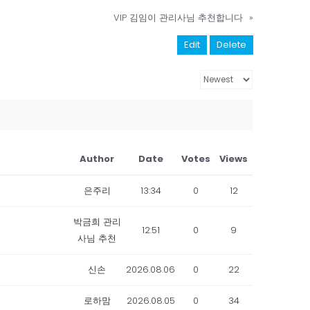
VIP 김임이 관리사님 추천합니다
»
Edit
Delete
Author
Date
Votes
Views
은주리
13:34
0
12
박금희 관리
12:51
0
9
사님 추천
신손
2026.08.06
0
22
로하맘
2026.08.05
0
34