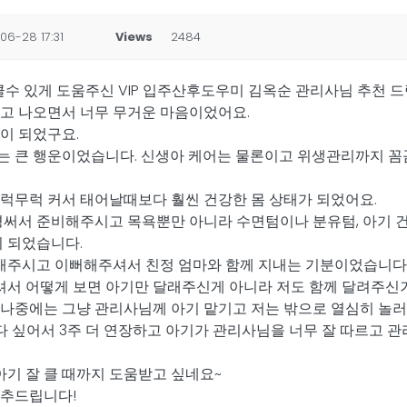
06-28 17:31
Views
2484
 클수 있게 도움주신 VIP 입주산후도우미 김옥순 관리사님 추천 드
고 나오면서 너무 무거운 마음이었어요.
이 되었구요.
는 큰 행운이었습니다. 신생아 케어는 물론이고 위생관리까지 꼼
 무럭무럭 커서 태어날때보다 훨씬 건강한 몸 상태가 되었어요.
경써서 준비해주시고 목욕뿐만 아니라 수면텀이나 분유텀, 아기 건
이 되었습니다.
달래주시고 이뻐해주셔서 친정 엄마와 함께 지내는 기분이었습니다.
서 어떻게 보면 아기만 달래주신게 아니라 저도 함께 달려주신
나중에는 그냥 관리사님께 아기 맡기고 저는 밖으로 열심히 놀러
다 싶어서 3주 더 연장하고 아기가 관리사님을 너무 잘 따르고 관
기 잘 클 때까지 도움받고 싶네요~
강추드립니다!