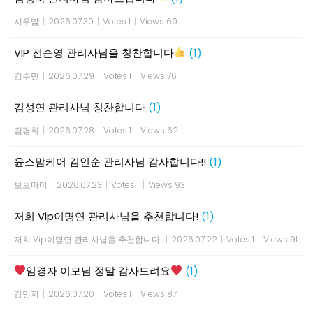
시우맘
|
2026.07.30
|
Votes 1
|
Views 60
VIP 전순영 관리사님을 칭찬합니다
(1)
김수민
|
2026.07.29
|
Votes 1
|
Views 76
김성연 관리사님 칭찬합니다
(1)
김평화
|
2026.07.28
|
Votes 1
|
Views 62
윤스맘케어 김인순 관리사님 감사합니다!!
(1)
보보마미
|
2026.07.23
|
Votes 1
|
Views 93
저희 Vip이명연 관리사님을 추천합니다!
(1)
저희 Vip이명연 관리사님을 추천합니다!
|
2026.07.22
|
Votes 1
|
Views 91
임경자 이모님 정말 감사드려요
(1)
김민지
|
2026.07.20
|
Votes 1
|
Views 87