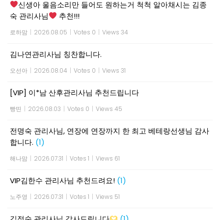
신생아 울음소리만 들어도 원하는거 척척 알아채시는 김종
숙 관리사님
추천!!!
로하맘
|
2026.08.05
|
Votes 0
|
Views 34
김나연관리사님 칭찬합니다.
오선아
|
2026.08.04
|
Votes 0
|
Views 31
[VIP] 이*남 산후관리사님 추천드립니다
빵띤
|
2026.08.03
|
Votes 0
|
Views 45
전명숙 관리사님, 연장에 연장까지 한 최고 베테랑선생님 감사
합니다.
(1)
해나맘
|
2026.07.31
|
Votes 1
|
Views 61
VIP김한수 관리사님 추천드려요!
(1)
노주영
|
2026.07.31
|
Votes 1
|
Views 51
김정숙 관리사님 감사드립니다
(1)