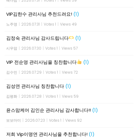
해나맘
|
2026.07.31
|
Votes 1
|
Views 59
VIP김한수 관리사님 추천드려요!
(1)
노주영
|
2026.07.31
|
Votes 1
|
Views 49
김정숙 관리사님 감사드립니다
(1)
시우맘
|
2026.07.30
|
Votes 1
|
Views 57
VIP 전순영 관리사님을 칭찬합니다
(1)
김수민
|
2026.07.29
|
Votes 1
|
Views 72
김성연 관리사님 칭찬합니다
(1)
김평화
|
2026.07.28
|
Votes 1
|
Views 59
윤스맘케어 김인순 관리사님 감사합니다!!
(1)
보보마미
|
2026.07.23
|
Votes 1
|
Views 92
저희 Vip이명연 관리사님을 추천합니다!
(1)