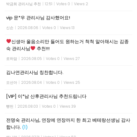
박금희 관리사님 추천
|
12:51
|
Votes 0
|
Views 2
vip 문*우 관리사님 감사했어요!
신손
|
2026.08.06
|
Votes 0
|
Views 13
신생아 울음소리만 들어도 원하는거 척척 알아채시는 김종
숙 관리사님
추천!!!
로하맘
|
2026.08.05
|
Votes 0
|
Views 27
김나연관리사님 칭찬합니다.
오선아
|
2026.08.04
|
Votes 0
|
Views 25
[VIP] 이*남 산후관리사님 추천드립니다
빵띤
|
2026.08.03
|
Votes 0
|
Views 39
전명숙 관리사님, 연장에 연장까지 한 최고 베테랑선생님 감사
합니다.
(1)