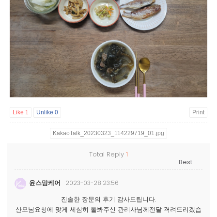
Like
1
Unlike
0
Print
KakaoTalk_20230323_114229719_01.jpg
Total Reply
1
윤스맘케어
2023-03-28 23:56
진솔한 장문의 후기 감사드립니다.
산모님요청에 맞게 세심히 돌봐주신 관리사님께전달 격려드리겠습