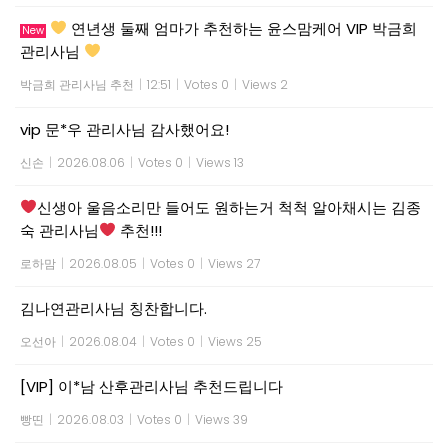
연년생 둘째 엄마가 추천하는 윤스맘케어 VIP 박금희
New
관리사님
박금희 관리사님 추천
|
12:51
|
Votes 0
|
Views 2
vip 문*우 관리사님 감사했어요!
신손
|
2026.08.06
|
Votes 0
|
Views 13
신생아 울음소리만 들어도 원하는거 척척 알아채시는 김종
숙 관리사님
추천!!!
로하맘
|
2026.08.05
|
Votes 0
|
Views 27
김나연관리사님 칭찬합니다.
오선아
|
2026.08.04
|
Votes 0
|
Views 25
[VIP] 이*남 산후관리사님 추천드립니다
빵띤
|
2026.08.03
|
Votes 0
|
Views 39