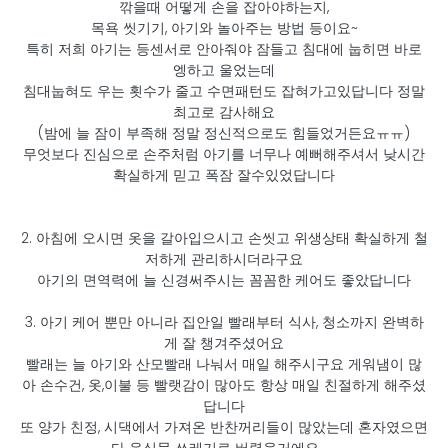
깎을때 어떻게 손을 잡아야하는지,
목욕 씻기기, 아기와 놀아주는 방법 등이요~
특히 저희 아기는 등센서로 안아줘야 잠들고 침대에 눕히면 바로
엥하고 울었는데
침대눕혀도 우는 횟수가 줄고 수면패턴도 잡혀가고있답니다 정말
최고로 감사해요
(밤에 늘 잠이 부족해 정말 정신적으로도 힘들었거든요ㅠㅠ)
무엇보다 진심으로 손주처럼 아기를 너무나 예뻐해주셔서 낮시간
확실하게 믿고 폭잠 잘수있었답니다
2. 아침에 오시면 옷을 갈아입으시고 손씻고 위생상태 확실하게 철
저하게 관리하시더라구요
아기의 면역력에 늘 신경써주시는 꼼꼼한 케어도 좋았답니다
3. 아기 케어 뿐만 아니라 집안일 빨래부터 식사, 청소까지 완벽하
게 잘 챙겨주셨어요
빨래는 늘 아기와 산모빨래 나눠서 매일 해주시구요 게워냄이 많
아 손수건, 옷,이불 등 빨랫감이 많아도 항상 매일 친절하게 해주셨
답니다
또 양가 친정, 시댁에서 가져온 반찬꺼리들이 많았는데 혼자였으면