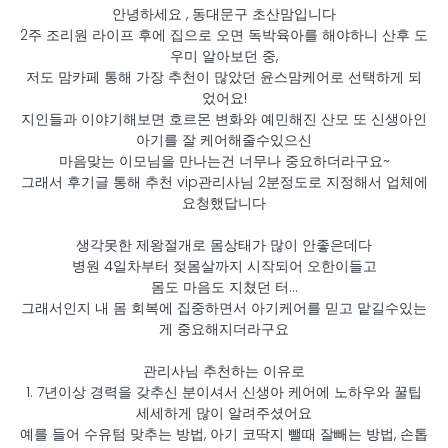
안녕하세요 , 동대문구 초산맘입니다
2주 조리원 라이프 후에 집으로 오면 독박육아를 해야하니 산후 도
우미 알아보던 중,
저도 맘카페 통해 가장 추천이 많았던 윤스맘케어로 선택하게 되
었어요!
지인들과 이야기해보면 호르몬 변화와 예민해진 산모 또 신생아인
아기를 잘 케어해줄수있으신
마음맞는 이모님을 만나는건 너무나 중요하더라구요~
그래서 후기글 통해 추천 vip관리사님 2분정도로 지정해서 업체에
요청했답니다
생각못한 제왕절개로 몸상태가 많이 안좋은데다
병원 4일차부터 젖몸살까지 시작되어 오한이들고
몸도 마음도 지쳤던 터...
그래서인지 내 몸 회복에 집중하면서 아기케어를 믿고 맡길수있는
게 중요해지더라구요
관리사님 추천하는 이유로
1. 7년이상 경력을 갖추신 분이셔서 신생아 케어에 노하우와 꿀팁
세세하게 많이 알려주셨어요
예를 들어 수유텀 맞추는 방법, 아기 코딱지 뺄때 잘빼는 방법, 손톱