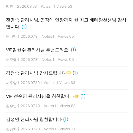
빵띤
|
2026.08.03
|
Votes 1
|
Views 53
전명숙 관리사님, 연장에 연장까지 한 최고 베테랑선생님 감사
합니다.
(1)
해나맘
|
2026.07.31
|
Votes 1
|
Views 65
VIP김한수 관리사님 추천드려요!
(1)
노주영
|
2026.07.31
|
Votes 1
|
Views 55
김정숙 관리사님 감사드립니다
(1)
시우맘
|
2026.07.30
|
Votes 1
|
Views 63
VIP 전순영 관리사님을 칭찬합니다
(1)
김수민
|
2026.07.29
|
Votes 1
|
Views 83
김성연 관리사님 칭찬합니다
(1)
김평화
|
2026.07.28
|
Votes 1
|
Views 79