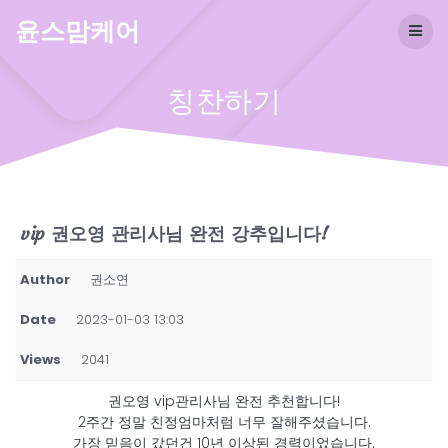
Skip
윤스맘케어
to
content
칭찬하기
vip 권오영 관리사님 완전 강추입니다!
Author
권소연
Date
2023-01-03 13:03
Views
2041
권오영 vip관리사님 완전 추천합니다!
2주간 정말 친정엄마처럼 너무 잘해주셨습니다.
가장 믿음이 갔던건 10년 이상된 경력이었습니다.