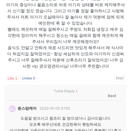
아기의 증상이나 울음소리로 바로 아기의 상태를 바로 캐치해주셔
서 신기할 정도 였습니다. 그리고 아기를 정말 좋아하시고 사랑해
주셔서 저희 아가가 오실때마다 잘 놀아서 제가 덕분에 잠에 되게
예민한데 푹 잘 수 있었습니다.
빨래도 깨끗하게 매일 잘해주시고 주방도 저희집 냉장고 매우 심
각한데 정리까지 해주시고 청소는 매일 걸레와 함께 깨끗하게 해
주셔서 우리집이 너무 깨끗해졌어요!!
음식도 안달고 안짜게 재료 사드리면 맛있게 해주셔서 매 식사마
다 허겁지겁 잘먹었어요~ 항상 세심하게 산모와 아기까지 신경써
주시고 너무 잘해주셔서 덕분에 산후조리가 잘되었어요! 너무 감
사한 vip 권오영관리사님! 너무너무 추천합니다!
Like
1
Unlike
0
Print
Total Reply
1
윤스맘케어
2023-01-05 07:00
도움잘 받으시고 몸조리 잘 받으셨다니 감사드립니다.
모조록 배우신대로 건강한육아 홧팅하세요.
아기와함께 가족모두건강하시고 행복 가득하시길 축복합니다.후기