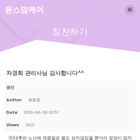
Skip
윤스맘케어
to
content
칭찬하기
차경희 관리사님 감사합니다^^
광진
Author
최윤정
Date
2019-04-28 00:57
Views
3921
30대후반 노산에 제왕절로 몸도 성치않았을 뿐더러 젖양이 많지