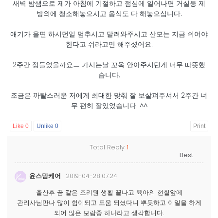
새벽 밤샘으로 제가 아침에 기절하고 점심에 일어나면 거실등 제
방외에 청소해놓으시고 음식도 다 해놓으십니다.
애기가 울면 하시던일 멈추시고 달려와주시고 산모는 지금 쉬어야
한다고 쉬라고만 해주셨어요.
2주간 정들었을까요ㅡ 가시는날 꼬옥 안아주시던게 너무 따뜻했
습니다.
조금은 까탈스러운 저에게 최대한 맞춰 잘 보살펴주셔서 2주간 너
무 편히 잘있었습니다. ^^
Like
0
Unlike
0
Print
Total Reply
1
윤스맘케어
2019-04-28 07:24
출산후 꿈 같은 조리원 생활 끝나고 육아의 현힐앞에
관리사님만나 많이 힘이되고 도움 되셨다니 뿌듯하고 이일을 하게
되어 많은 보람중 하나라고 생각합니다.