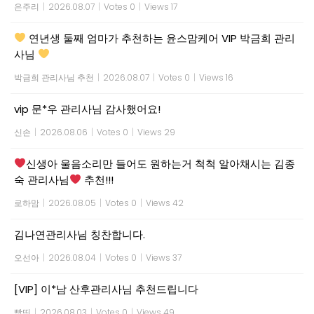
은주리
|
2026.08.07
|
Votes 0
|
Views 17
연년생 둘째 엄마가 추천하는 윤스맘케어 VIP 박금희 관리
사님
박금희 관리사님 추천
|
2026.08.07
|
Votes 0
|
Views 16
vip 문*우 관리사님 감사했어요!
신손
|
2026.08.06
|
Votes 0
|
Views 29
신생아 울음소리만 들어도 원하는거 척척 알아채시는 김종
숙 관리사님
추천!!!
로하맘
|
2026.08.05
|
Votes 0
|
Views 42
김나연관리사님 칭찬합니다.
오선아
|
2026.08.04
|
Votes 0
|
Views 37
[VIP] 이*남 산후관리사님 추천드립니다
빵띤
|
2026.08.03
|
Votes 0
|
Views 49