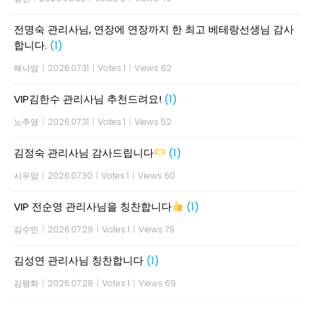
전명숙 관리사님, 연장에 연장까지 한 최고 베테랑선생님 감사
합니다.
(1)
해나맘
|
2026.07.31
|
Votes 1
|
Views 62
VIP김한수 관리사님 추천드려요!
(1)
노주영
|
2026.07.31
|
Votes 1
|
Views 52
김정숙 관리사님 감사드립니다
(1)
시우맘
|
2026.07.30
|
Votes 1
|
Views 60
VIP 전순영 관리사님을 칭찬합니다
(1)
김수민
|
2026.07.29
|
Votes 1
|
Views 79
김성연 관리사님 칭찬합니다
(1)
김평화
|
2026.07.28
|
Votes 1
|
Views 69