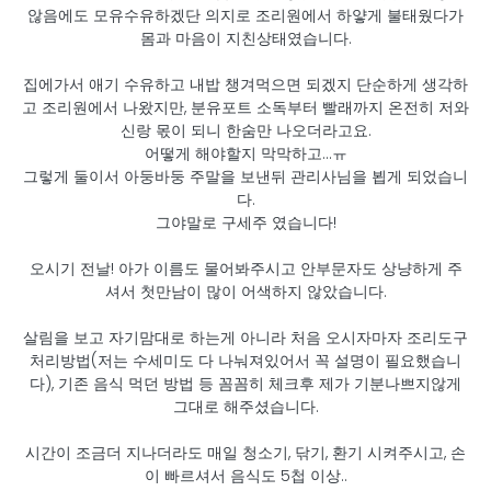
않음에도 모유수유하겠단 의지로 조리원에서 하얗게 불태웠다가
몸과 마음이 지친상태였습니다.
집에가서 애기 수유하고 내밥 챙겨먹으면 되겠지 단순하게 생각하
고 조리원에서 나왔지만, 분유포트 소독부터 빨래까지 온전히 저와
신랑 몫이 되니 한숨만 나오더라고요.
어떻게 해야할지 막막하고...ㅠ
그렇게 둘이서 아둥바둥 주말을 보낸뒤 관리사님을 뵙게 되었습니
다.
그야말로 구세주 였습니다!
오시기 전날! 아가 이름도 물어봐주시고 안부문자도 상냥하게 주
셔서 첫만남이 많이 어색하지 않았습니다.
살림을 보고 자기맘대로 하는게 아니라 처음 오시자마자 조리도구
처리방법(저는 수세미도 다 나눠져있어서 꼭 설명이 필요했습니
다), 기존 음식 먹던 방법 등 꼼꼼히 체크후 제가 기분나쁘지않게
그대로 해주셨습니다.
시간이 조금더 지나더라도 매일 청소기, 닦기, 환기 시켜주시고, 손
이 빠르셔서 음식도 5첩 이상..