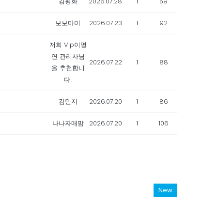
김평화
2026.07.28
1
59
보보마미
2026.07.23
1
92
저희 Vip이명
연 관리사님
2026.07.22
1
88
을 추천합니
다!
김민지
2026.07.20
1
86
나나자매맘
2026.07.20
1
106
New