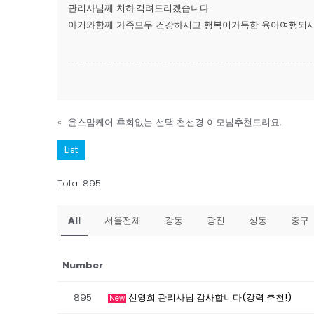
관리사님께 치하.격려드리겠습니다.
아기와함께 가족모두 건강하시고 행복이가득한 육아여행되시
«
윤스맘케어 후회없는 선택 천선경 이모님추천드려요,
List
Total 895
All
서울전체
강동
광진
성동
중구
Number
895
신영희 관리사님 감사합니다(강력 추천!)
New