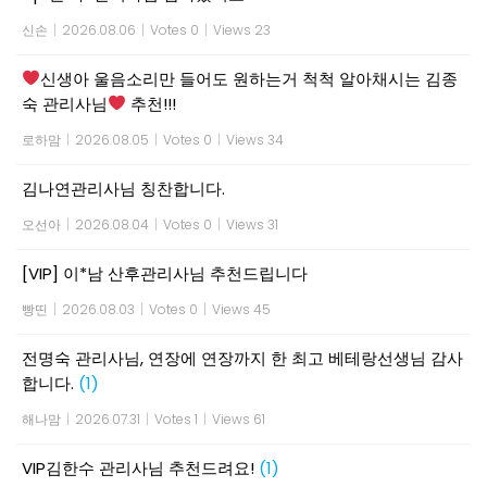
신손
|
2026.08.06
|
Votes 0
|
Views 23
신생아 울음소리만 들어도 원하는거 척척 알아채시는 김종
숙 관리사님
추천!!!
로하맘
|
2026.08.05
|
Votes 0
|
Views 34
김나연관리사님 칭찬합니다.
오선아
|
2026.08.04
|
Votes 0
|
Views 31
[VIP] 이*남 산후관리사님 추천드립니다
빵띤
|
2026.08.03
|
Votes 0
|
Views 45
전명숙 관리사님, 연장에 연장까지 한 최고 베테랑선생님 감사
합니다.
(1)
해나맘
|
2026.07.31
|
Votes 1
|
Views 61
VIP김한수 관리사님 추천드려요!
(1)