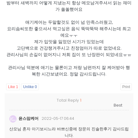
밤부터 새벽까지 어떻게 지냈는지 항상 메모남겨주셔서 읽는 재미
가 쏠쏠했어요
애기케어는 두말할것도 없이 넘 만족스러웠고,
요리솜씨또한 좋으셔서 먹고싶은 음식 뚝딱뚝딱 해주시는데 최고
에요ㅜㅜ
제가 입맛을 잃었던 시기가 있었는데
고단백으로 건강챙겨주시고 친정엄마가 따로 없었네요.
관리사님의 손길이 없어지니 저희 집이 또 난장판이 되었네요ㅠㅠ
관리사님 덕분에 애기는 물론이고 저랑 남편까지 잘 케어받아 행
복한 시간보냈어요. 정말 감사드립니다.
Like
1
Unlike
0
Print
Total Reply
1
윤스맘케어
2022-05-17 06:44
산모님 혼자 아기보시느라 바쁘신중에 장문의 진솔한후기 감사드립
니다.