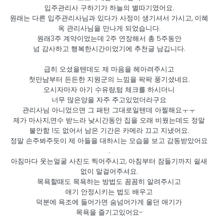
입주관리사 구하기가 하늘의 별따기였어요.
원래는 다른 입주관리사님과 있다가 사정이 생기셔서 가시고, 이혜
옥 관리사님을 만나게 되었습니다.
원래3주 계약이었는데 2주 연장해서 총 5주동안
넘 감사하고 행복한시간이었기에 추천글 남깁니다.
급히 오셨을텐데도 제 마음을 헤아려주시고
첫만남부터 든든한 지원군의 느낌을 팍팍 풍기셨네요.
오시자마자 아기 수유량,텀 체크를 하시더니
너무 많은양을 자주 주고있었더라구요
관리사님 아니었으면 그 패턴 그대로일텐데 아찔해요ㅜㅜ
제가 마사지,연수 받느라 낮시간동안 집을 오래 비웠는데도 정말
불안함 1도 없어서 남은 기간은 카메라 끄고 지냈어요.
정말 손주봐주듯이 제 아들을 대하시는 모습을 보고 감동받았어요
.
아침마다 웃는얼굴 사진도 찍어주시고, 아침부터 잠들기까지 쉴새
없이 말걸어주셔요.
목욕할때도 목욕하는 방법도 꼼꼼히 알려주시고
애기 안정시키는 법도 배우고
덕분에 욕조에 들어가면 숨넘어가게 울던 애기가
목욕을 즐기고있어요~