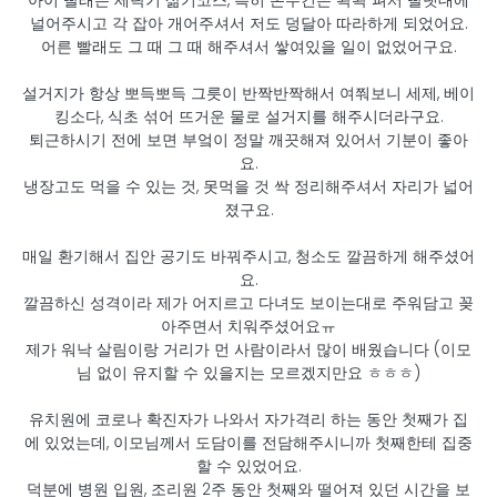
아이 빨래는 세탁기 삶기코스, 특히 손수건은 쫙쫙 펴서 빨랫대에
널어주시고 각 잡아 개어주셔서 저도 덩달아 따라하게 되었어요.
어른 빨래도 그 때 그 때 해주셔서 쌓여있을 일이 없었어구요.
설거지가 항상 뽀득뽀득 그릇이 반짝반짝해서 여쭤보니 세제, 베이
킹소다, 식초 섞어 뜨거운 물로 설거지를 해주시더라구요.
퇴근하시기 전에 보면 부엌이 정말 깨끗해져 있어서 기분이 좋아
요.
냉장고도 먹을 수 있는 것, 못먹을 것 싹 정리해주셔서 자리가 넓어
졌구요.
매일 환기해서 집안 공기도 바꿔주시고, 청소도 깔끔하게 해주셨어
요.
깔끔하신 성격이라 제가 어지르고 다녀도 보이는대로 주워담고 꽂
아주면서 치워주셨어요ㅠ
제가 워낙 살림이랑 거리가 먼 사람이라서 많이 배웠습니다 (이모
님 없이 유지할 수 있을지는 모르겠지만요 ㅎㅎㅎ)
유치원에 코로나 확진자가 나와서 자가격리 하는 동안 첫째가 집
에 있었는데, 이모님께서 도담이를 전담해주시니까 첫째한테 집중
할 수 있었어요.
덕분에 병원 입원, 조리원 2주 동안 첫째와 떨어져 있던 시간을 보