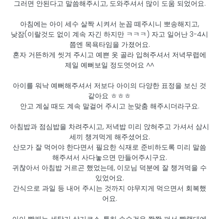
그러면 안된다고 말씀해주시고, 도와주셔서 많이 도움 되었어요.
아침에는 아이 세수 살짝 시켜서 눈꼽 떼주시니 뽀송해지고,
낮잠(이랄것도 없이 계속 자긴 하지만 ㅋㅋㅋ) 자고 일어난 3-4시
쯤엔 목욕타임을 가졌어요.
혼자 거뜬하게 씻겨 주시고 예쁜 옷 골라 입혀주셔서 저녁무렵에
제일 예뻐보일 정도엿어요 ^^
아이를 워낙 예뻐해주셔서 저보다 아이의 다양한 표정을 보신 것
같아요 ㅎㅎㅎ
안고 계실 때도 계속 말걸어 주시고 눈맞춤 해주시더라구요.
아침밥과 점심밥을 차려주시고, 저녁밥 미리 앉혀주고 가셔서 삼시
세끼 챙겨먹게 해주셨어요.
산모가 잘 먹어야 한다면서 필요한 식재로 준비하도록 미리 말씀
해주셔서 사다놓으면 만들어주시구요.
귀찮아서 아침밥 거르곤 했었는데, 이모님 덕분에 잘 챙겨먹을 수
있었어요.
간식으로 과일 등 내어 주시는 것까지 야무지게 먹으면서 회복했
어요.