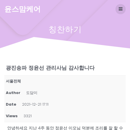
Skip
윤스맘케어
to
content
칭찬하기
광진송파 정윤선 관리사님 감사합니다
서울전체
Author
도담이
Date
2021-12-21 17:11
Views
3321
안녕하세요 지난 4주 동안 정윤선 이모님 덕분에 조리를 잘 할 수