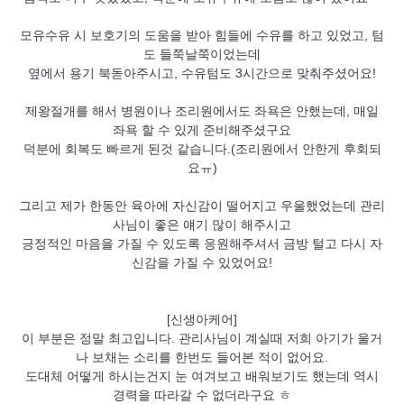
모유수유 시 보호기의 도움을 받아 힘들에 수유를 하고 있었고, 텀
도 들쭉날쭉이었는데
옆에서 용기 북돋아주시고, 수유텀도 3시간으로 맞춰주셨어요!
제왕절개를 해서 병원이나 조리원에서도 좌욕은 안했는데, 매일
좌욕 할 수 있게 준비해주셨구요
덕분에 회복도 빠르게 된것 같습니다.(조리원에서 안한게 후회되
요ㅠ)
그리고 제가 한동안 육아에 자신감이 떨어지고 우울했었는데 관리
사님이 좋은 얘기 많이 해주시고
긍정적인 마음을 가질 수 있도록 응원해주셔서 금방 털고 다시 자
신감을 가질 수 있었어요!
[신생아케어]
이 부분은 정말 최고입니다. 관리사님이 계실때 저희 아기가 울거
나 보채는 소리를 한번도 들어본 적이 없어요.
도대체 어떻게 하시는건지 눈 여겨보고 배워보기도 했는데 역시
경력을 따라갈 수 없더라구요 ㅎ