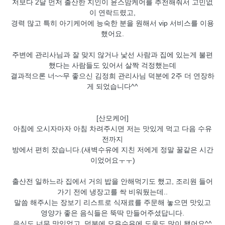
저보다 2달 먼저 출산한 지인이 윤스맘케어를 추천해줘서 고민없
이 연락드렸고,
경력 많고 특히 아기케어에 능숙한 분을 원해서 vip 서비스를 이용
했어요.
주변에 관리사님과 잘 맞지 않거나 낯선 사람과 집에 있는게 불편
했다는 사람들도 있어서 살짝 걱정했는데
결과적으론 너~~무 좋으신 김정희 관리사님 덕분에 2주 더 연장하
게 되었습니다^^
[산모케어]
아침에 오시자마자 아침 차려주시면 저는 맛있게 먹고 다음 수유
전까지
방에서 편히 잤습니다.(새벽수유에 지친 저에게 정말 꿀같은 시간
이었어요ㅜㅜ)
출산전 일하느라 집에서 거의 밥을 안해먹기도 했고, 조리원 들어
가기 전에 냉장고를 싹 비워뒀는데..
말씀 해주시는 장보기 리스트로 식재료를 주문해 놓으면 맛있고
영양가 좋은 음식들은 뚝딱 만들어주셨답니다.
음식도 너무 맛있었고, 덕분에 모유수유에 도움도 많이 됐어요^^