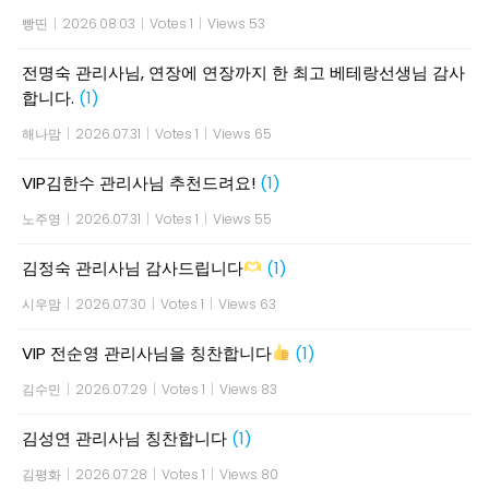
빵띤
|
2026.08.03
|
Votes 1
|
Views 53
전명숙 관리사님, 연장에 연장까지 한 최고 베테랑선생님 감사
합니다.
(1)
해나맘
|
2026.07.31
|
Votes 1
|
Views 65
VIP김한수 관리사님 추천드려요!
(1)
노주영
|
2026.07.31
|
Votes 1
|
Views 55
김정숙 관리사님 감사드립니다
(1)
시우맘
|
2026.07.30
|
Votes 1
|
Views 63
VIP 전순영 관리사님을 칭찬합니다
(1)
김수민
|
2026.07.29
|
Votes 1
|
Views 83
김성연 관리사님 칭찬합니다
(1)
김평화
|
2026.07.28
|
Votes 1
|
Views 80