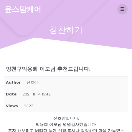
Skip
윤스맘케어
to
content
칭찬하기
양천구박용희 이모님 추천드립니다.
Author
선호야
Date
2021-11-14 13:42
Views
2327
선호맘입니다.
박용희 이모님 넘넘감사했습니다.
혼자 해보려고 버티다 늦게 신청.혹시나 걱정하던 마음 가득했는