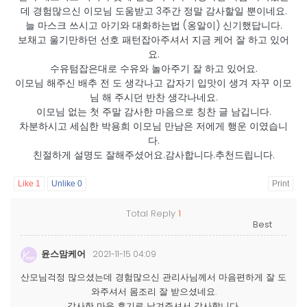
데 경험많으신 이모님 도움받고 3주간 정말 감사할일 뿐이네요.
늘 마스크 쓰시고 아기와 대화하는법 (옹알이) 신기했답니다.
보채고 울기만하던 선호 패턴잡아주셔서 지금 케어 잘 하고 있어
요.
수유텀잡은대로 수유와 놀아주기 잘 하고 있어요.
이모님 해주신 배추 전 도 생각나고 갑자기 입맛이 생겨 자꾸 이모
님 해 주시던 반찬 생각나네요.
이모님 없는 첫 주말 감사한 마음으로 칭찬 글 남깁니다.
차분하시고 세심한 박용희 이모님 만남은 저에게 행운 이였습니
다.
친절하게 설명도 잘해주셨어요.감사합니다.추천드립니다.
Like
1
Unlike
0
Print
Total Reply
1
윤스맘케어
2021-11-15 04:09
산모님걱정 많으셨는데 경험많으신 관리사님께서 마음편하게 잘 도
와주셔서 몸조리 잘 받으셨네요.
감사한 마음 후기로 남겨주셔서 감사합니다.