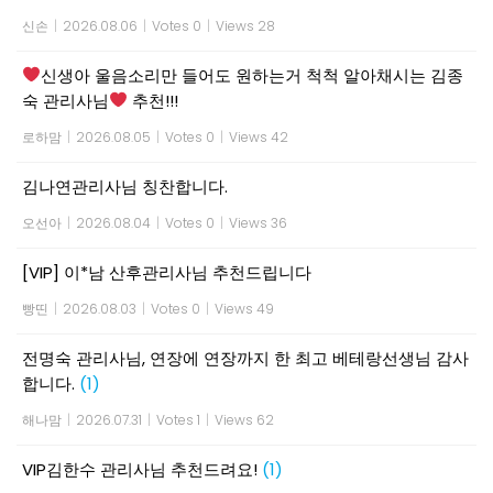
신손
|
2026.08.06
|
Votes 0
|
Views 28
신생아 울음소리만 들어도 원하는거 척척 알아채시는 김종
숙 관리사님
추천!!!
로하맘
|
2026.08.05
|
Votes 0
|
Views 42
김나연관리사님 칭찬합니다.
오선아
|
2026.08.04
|
Votes 0
|
Views 36
[VIP] 이*남 산후관리사님 추천드립니다
빵띤
|
2026.08.03
|
Votes 0
|
Views 49
전명숙 관리사님, 연장에 연장까지 한 최고 베테랑선생님 감사
합니다.
(1)
해나맘
|
2026.07.31
|
Votes 1
|
Views 62
VIP김한수 관리사님 추천드려요!
(1)