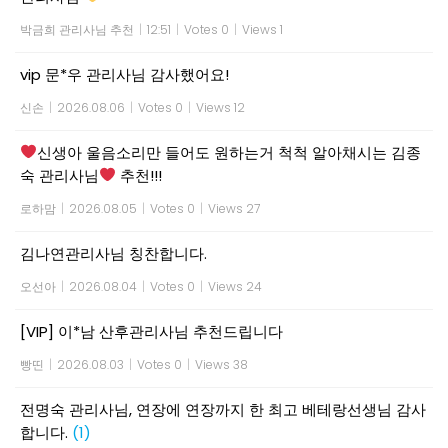
박금희 관리사님 추천
|
12:51
|
Votes 0
|
Views 1
vip 문*우 관리사님 감사했어요!
신손
|
2026.08.06
|
Votes 0
|
Views 12
신생아 울음소리만 들어도 원하는거 척척 알아채시는 김종
숙 관리사님
추천!!!
로하맘
|
2026.08.05
|
Votes 0
|
Views 27
김나연관리사님 칭찬합니다.
오선아
|
2026.08.04
|
Votes 0
|
Views 24
[VIP] 이*남 산후관리사님 추천드립니다
빵띤
|
2026.08.03
|
Votes 0
|
Views 38
전명숙 관리사님, 연장에 연장까지 한 최고 베테랑선생님 감사
합니다.
(1)