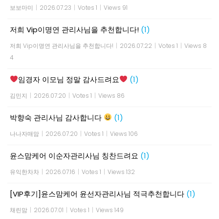
보보마미
|
2026.07.23
|
Votes 1
|
Views 91
저희 Vip이명연 관리사님을 추천합니다!
(1)
저희 Vip이명연 관리사님을 추천합니다!
|
2026.07.22
|
Votes 1
|
Views 8
4
임경자 이모님 정말 감사드려요
(1)
김민지
|
2026.07.20
|
Votes 1
|
Views 86
박향숙 관리사님 감사합니다
(1)
나나자매맘
|
2026.07.20
|
Votes 1
|
Views 106
윤스맘케어 이순자관리사님 칭찬드려요
(1)
유익한차차
|
2026.07.16
|
Votes 1
|
Views 132
[VIP후기]윤스맘케어 윤선자관리사님 적극추천합니다
(1)
채린맘
|
2026.07.01
|
Votes 1
|
Views 149