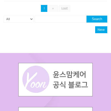
1
»
Last
Search
New