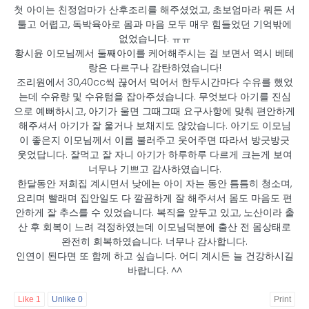
첫 아이는 친정엄마가 산후조리를 해주셨었고, 초보엄마라 뭐든 서
툴고 어렵고, 독박육아로 몸과 마음 모두 매우 힘들었던 기억밖에
없었습니다. ㅠㅠ
황시윤 이모님께서 둘째아이를 케어해주시는 걸 보면서 역시 베테
랑은 다르구나 감탄하였습니다!
조리원에서 30,40cc씩 끊어서 먹어서 한두시간마다 수유를 했었
는데 수유량 및 수유텀을 잡아주셨습니다. 무엇보다 아기를 진심
으로 예뻐하시고, 아기가 울면 그때그때 요구사항에 맞춰 편안하게
해주셔서 아기가 잘 울거나 보채지도 않았습니다. 아기도 이모님
이 좋은지 이모님께서 이름 불러주고 웃어주면 따라서 방긋방긋
웃었답니다. 잘먹고 잘 자니 아기가 하루하루 다르게 크는게 보여
너무나 기쁘고 감사하였습니다.
한달동안 저희집 계시면서 낮에는 아이 자는 동안 틈틈히 청소며,
요리며 빨래며 집안일도 다 깔끔하게 잘 해주셔서 몸도 마음도 편
안하게 잘 추스를 수 있었습니다. 복직을 앞두고 있고, 노산이라 출
산 후 회복이 느려 걱정하였는데 이모님덕분에 출산 전 몸상태로
완전히 회복하였습니다. 너무나 감사합니다.
인연이 된다면 또 함께 하고 싶습니다. 어디 계시든 늘 건강하시길
바랍니다. ^^
Like
1
Unlike
0
Print