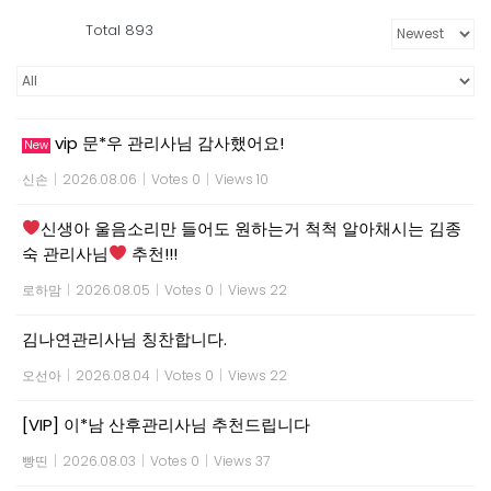
Total 893
vip 문*우 관리사님 감사했어요!
New
신손
|
2026.08.06
|
Votes 0
|
Views 10
신생아 울음소리만 들어도 원하는거 척척 알아채시는 김종
숙 관리사님
추천!!!
로하맘
|
2026.08.05
|
Votes 0
|
Views 22
김나연관리사님 칭찬합니다.
오선아
|
2026.08.04
|
Votes 0
|
Views 22
[VIP] 이*남 산후관리사님 추천드립니다
빵띤
|
2026.08.03
|
Votes 0
|
Views 37