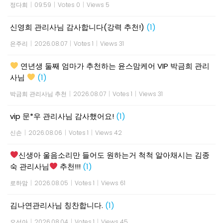
정다희
|
09:59
|
Votes 0
|
Views 5
신영희 관리사님 감사합니다(강력 추천!)
(1)
은주리
|
2026.08.07
|
Votes 1
|
Views 31
연년생 둘째 엄마가 추천하는 윤스맘케어 VIP 박금희 관리
사님
(1)
박금희 관리사님 추천
|
2026.08.07
|
Votes 1
|
Views 31
vip 문*우 관리사님 감사했어요!
(1)
신손
|
2026.08.06
|
Votes 1
|
Views 42
신생아 울음소리만 들어도 원하는거 척척 알아채시는 김종
숙 관리사님
추천!!!
(1)
로하맘
|
2026.08.05
|
Votes 1
|
Views 61
김나연관리사님 칭찬합니다.
(1)
오선아
|
2026.08.04
|
Votes 1
|
Views 45