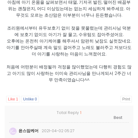
아침에 아기 온몸을 살펴보면서 태열, 기저귀 발진, 떨어진 배꼽부
위는 괜찮은지, 어디 이상있는데는 없는지 세심하게 봐주세요. 아
무것도 모르는 초산맘은 이부분이 너무나 든든했습니다.
조리원에서부터 유두보호기 없이 젖을 못물렸는데 관리사님 덕분
에 보호기 없이도 아기가 잘 물고, 수유텀도 잡아주셨어요.
오후에는 온전히 아기케어를 해주셔서 맘편히 낮잠도 실컷잤네요.
아기를 안아주실때 계속 말도 걸어주고 노래도 불러주고 저보다도
더 아기를 사랑하는 마음이 느껴졌어요.
처음에 어떤분이 배정될까 걱정을 많이했었는데 다행히 경험도 많
고 아기도 많이 사랑하는 이미숙 관리사님을 만나게되서 2주간 너
무 만족이였습니다^^
Like
1
Unlike
0
Print
Total Reply
1
윤스맘케어
2021-04-02 05:27