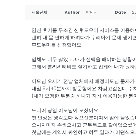
서울전체
Author
박민서
Date
2
임신 후기쯤 무조건 산후도우미 서비스를 이용해
괜히 내 몸 편하게 하려다가 우리아기 문제 생기
후도우미를 신청했어요.
​업체도 너무 많았고, 내가 선택을 해야하는 상
그래서 홈씨씨티비도 설치하고 업체에 내가 원하
​이모님 오시기 전날 업체에서 배정이모님 문자가
내일 8시40분까지 방문할께요 차갖고갈껀데 주
(내가 요청한 부분중 하나가 자차 이용가능한 
드디어 당일 이모님이 오셨어요.
첫 인상은 생각보다 젊으신분이여서 맘에 들었습
오시자마자 손씻으시고 근무복으로 갈아입으셨어
첫날에는 계약서 싸인하고 하루 일과가 어떤식으