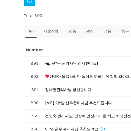
List
Total 893
All
서울전체
강동
광진
성동
중구
Number
893
vip 문*우 관리사님 감사했어요!
892
신생아 울음소리만 들어도 원하는거 척척 알아채
891
김나연관리사님 칭찬합니다.
890
[VIP] 이*남 산후관리사님 추천드립니다
889
전명숙 관리사님, 연장에 연장까지 한 최고 베테랑
888
VIP김한수 관리사님 추천드려요!
(1)