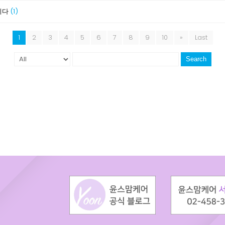
니다
(1)
1
2
3
4
5
6
7
8
9
10
»
Last
Search