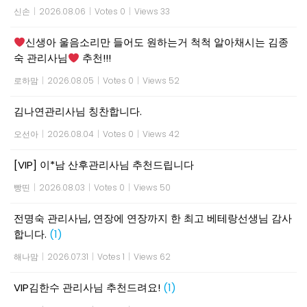
신손
|
2026.08.06
|
Votes 0
|
Views 33
신생아 울음소리만 들어도 원하는거 척척 알아채시는 김종
숙 관리사님
추천!!!
로하맘
|
2026.08.05
|
Votes 0
|
Views 52
김나연관리사님 칭찬합니다.
오선아
|
2026.08.04
|
Votes 0
|
Views 42
[VIP] 이*남 산후관리사님 추천드립니다
빵띤
|
2026.08.03
|
Votes 0
|
Views 50
전명숙 관리사님, 연장에 연장까지 한 최고 베테랑선생님 감사
합니다.
(1)
해나맘
|
2026.07.31
|
Votes 1
|
Views 62
VIP김한수 관리사님 추천드려요!
(1)