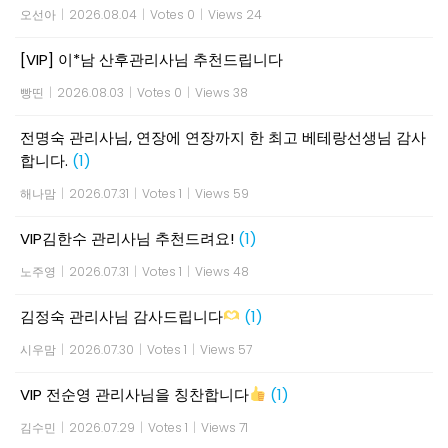
오선아
|
2026.08.04
|
Votes 0
|
Views 24
[VIP] 이*남 산후관리사님 추천드립니다
빵띤
|
2026.08.03
|
Votes 0
|
Views 38
전명숙 관리사님, 연장에 연장까지 한 최고 베테랑선생님 감사
합니다.
(1)
해나맘
|
2026.07.31
|
Votes 1
|
Views 59
VIP김한수 관리사님 추천드려요!
(1)
노주영
|
2026.07.31
|
Votes 1
|
Views 48
김정숙 관리사님 감사드립니다
(1)
시우맘
|
2026.07.30
|
Votes 1
|
Views 57
VIP 전순영 관리사님을 칭찬합니다
(1)
김수민
|
2026.07.29
|
Votes 1
|
Views 71