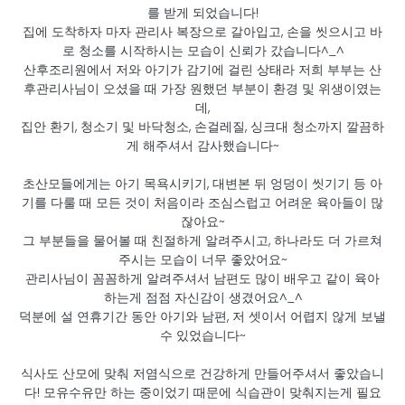
를 받게 되었습니다!
집에 도착하자 마자 관리사 복장으로 갈아입고, 손을 씻으시고 바
로 청소를 시작하시는 모습이 신뢰가 갔습니다^_^
산후조리원에서 저와 아기가 감기에 걸린 상태라 저희 부부는 산
후관리사님이 오셨을 때 가장 원했던 부분이 환경 및 위생이였는
데,
집안 환기, 청소기 및 바닥청소, 손걸레질, 싱크대 청소까지 깔끔하
게 해주셔서 감사했습니다~
초산모들에게는 아기 목욕시키기, 대변본 뒤 엉덩이 씻기기 등 아
기를 다룰 때 모든 것이 처음이라 조심스럽고 어려운 육아들이 많
잖아요~
그 부분들을 물어볼 때 친절하게 알려주시고, 하나라도 더 가르쳐
주시는 모습이 너무 좋았어요~
관리사님이 꼼꼼하게 알려주셔서 남편도 많이 배우고 같이 육아
하는게 점점 자신감이 생겼어요^_^
덕분에 설 연휴기간 동안 아기와 남편, 저 셋이서 어렵지 않게 보낼
수 있었습니다~
식사도 산모에 맞춰 저염식으로 건강하게 만들어주셔서 좋았습니
다! 모유수유만 하는 중이었기 때문에 식습관이 맞춰지는게 필요