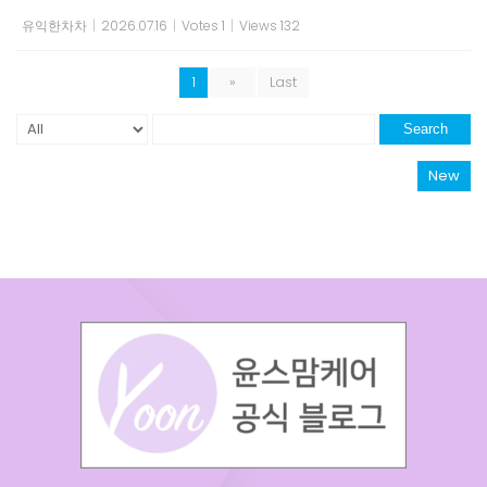
유익한차차
|
2026.07.16
|
Votes 1
|
Views 132
1
»
Last
Search
New