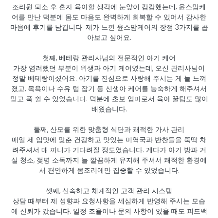
조리원 퇴소 후 혼자 육아할 생각에 눈앞이 캄캄했는데, 윤스맘케
어를 만난 덕분에 몸도 마음도 완벽하게 회복할 수 있어서 감사한
마음에 후기를 남깁니다. 제가 느낀 윤스맘케어의 장점 3가지를 꼽
아보고 싶어요.
첫째, 베테랑 관리사님의 전문적인 아기 케어
가장 염려했던 부분이 위생과 아기 케어였는데, 오신 관리사님이
정말 베테랑이셨어요. 아기를 진심으로 사랑해 주시는 게 늘 느껴
졌고, 목욕이나 수유 텀 잡기 등 신생아 케어를 능숙하게 해주셔서
믿고 푹 쉴 수 있었습니다. 덕분에 초보 엄마로서 육아 꿀팁도 많이
배웠습니다.
둘째, 산모를 위한 맞춤형 식단과 쾌적한 가사 관리
매일 제 입맛에 맞춘 건강하고 맛있는 미역국과 반찬들을 뚝딱 차
려주셔서 매 끼니가 기다려질 정도였습니다. 게다가 아기 방과 거
실 청소, 젖병 소독까지 늘 깔끔하게 유지해 주셔서 쾌적한 환경에
서 편안하게 몸조리에만 집중할 수 있었습니다.
셋째, 신속하고 체계적인 고객 관리 시스템
상담 때부터 제 성향과 요청사항을 세심하게 반영해 주시는 모습
에 신뢰가 갔습니다. 일정 조율이나 문의 사항이 있을 때도 피드백