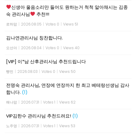
신생아 울음소리만 들어도 원하는거 척척 알아채시는 김종
숙 관리사님
추천!!!
로하맘
|
2026.08.05
|
Votes 0
|
Views 51
김나연관리사님 칭찬합니다.
오선아
|
2026.08.04
|
Votes 0
|
Views 40
[VIP] 이*남 산후관리사님 추천드립니다
빵띤
|
2026.08.03
|
Votes 0
|
Views 50
전명숙 관리사님, 연장에 연장까지 한 최고 베테랑선생님 감사
합니다.
(1)
해나맘
|
2026.07.31
|
Votes 1
|
Views 62
VIP김한수 관리사님 추천드려요!
(1)
노주영
|
2026.07.31
|
Votes 1
|
Views 53