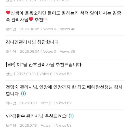
신생아 울음소리만 들어도 원하는거 척척 알아채시는 김종
숙 관리사님
추천!!!
로하맘
|
2026.08.05
|
Votes 0
|
Views 48
김나연관리사님 칭찬합니다.
오선아
|
2026.08.04
|
Votes 0
|
Views 39
[VIP] 이*남 산후관리사님 추천드립니다
빵띤
|
2026.08.03
|
Votes 0
|
Views 50
전명숙 관리사님, 연장에 연장까지 한 최고 베테랑선생님 감사
합니다.
(1)
해나맘
|
2026.07.31
|
Votes 1
|
Views 62
VIP김한수 관리사님 추천드려요!
(1)
노주영
|
2026.07.31
|
Votes 1
|
Views 53