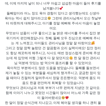
데, 이제 마지막 날이 되니 너무 아쉽고 섭섭한 마음이 들어 후기를
남겨봅니다
둘째맘이라 어느 정도 육아 경험이 있다고 생각했는데도 신생아
육아는 역시 쉽지 않더라고요
그런데 관리사님께서 오신 첫날부
터 따뜻하게 대해주시고, 아기를 정말 예뻐해 주셔서 마음이 놓였
어요.
무엇보다 성품이 너무 좋으시고 늘 밝은 에너지를 주셔서 집안 분
위기까지 편안해졌답니다. 첫째, 둘째 모두 진심으로 예뻐해 주시
는 게 느껴졌고, 아이들도 관리사님을 정말 잘 따랐어요
그리고 정말 깜짝 놀랐던 건 깔끔함과 요리 실력이에요! 집안 정리
도 항상 깨끗하게 해주시고, 식사도 매번 정성스럽게 준비해 주셨
는데 제 입맛에 어쩜 그렇게 다 잘 맞던지요
한 달 동안 관리사
님 덕분에 맛있는 밥 먹으며 몸조리를 할 수 있었어요.
육아적인 부분에서도 많은 도움을 받았습니다. 둘째를 돌보면서
제가 놓칠 수 있는 부분들을 세심하게 챙겨주시고, 궁금한 점이 있
을 때마다 친절하게 알려주셔서 정말 든든했어요. 덕분에 몸도 마
음도 한결 편안하게 회복할 수 있었습니다.
무엇보다 관리사님과 저희 부부가 너무 편하게 지냈던 것 같아요.
함께 이야기 나누고 웃었던 시간들이 많아서 어느새 가족 같은 정
이 들어버렸네요
한 달이 정말 순식간에 지나갔고, 이제 헤어질 생각을 하니 괜히 울