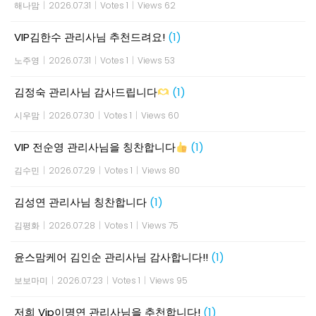
해나맘
|
2026.07.31
|
Votes 1
|
Views 62
VIP김한수 관리사님 추천드려요!
(1)
노주영
|
2026.07.31
|
Votes 1
|
Views 53
김정숙 관리사님 감사드립니다
(1)
시우맘
|
2026.07.30
|
Votes 1
|
Views 60
VIP 전순영 관리사님을 칭찬합니다
(1)
김수민
|
2026.07.29
|
Votes 1
|
Views 80
김성연 관리사님 칭찬합니다
(1)
김평화
|
2026.07.28
|
Votes 1
|
Views 75
윤스맘케어 김인순 관리사님 감사합니다!!
(1)
보보마미
|
2026.07.23
|
Votes 1
|
Views 95
저희 Vip이명연 관리사님을 추천합니다!
(1)