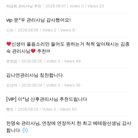
박금희 관리사님 추천
|
2026.08.07
|
Votes 0
|
Views 20
vip 문*우 관리사님 감사했어요!
신손
|
2026.08.06
|
Votes 0
|
Views 31
신생아 울음소리만 들어도 원하는거 척척 알아채시는 김종
숙 관리사님
추천!!!
로하맘
|
2026.08.05
|
Votes 0
|
Views 49
김나연관리사님 칭찬합니다.
오선아
|
2026.08.04
|
Votes 0
|
Views 39
[VIP] 이*남 산후관리사님 추천드립니다
빵띤
|
2026.08.03
|
Votes 0
|
Views 50
전명숙 관리사님, 연장에 연장까지 한 최고 베테랑선생님 감사
합니다.
(1)