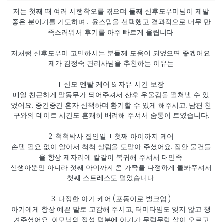
저는 첫째 때 여러 시행착오를 겪으며 둘째 산후도우미님이 제발
좋은 분이기를 기도하며… 윤스맘을 선택했고 결과적으로 너무 만
족스러워서 후기를 아주 빠르게 올립니다!
저처럼 산후도우미 고민하시는 분들께 도움이 되었으면 좋겠어요.
제가 김정숙 관리사님을 추천하는 이유는
1. 산모 멘탈 케어 & 자유 시간 보장
매일 친근하게 말동무가 되어주셔서 산후 우울감을 떨쳐낼 수 있
었어요. 중간중간 혼자 산책하며 환기할 수 있게 해주시고, 남편·친
구와의 데이트 시간도 흔쾌히 배려해 주셔서 숨통이 트였습니다.
2. 척척박사 집안일 + 첫째 아이까지 케어
손댈 필요 없이 알아서 척척 살림을 도맡아 주셨어요. 집안 물건들
을 항상 제자리에 칼같이 복귀해 주셔서 대만족!
신생아뿐만 아니라 첫째 아이까지 온 가족을 다정하게 돌봐주셔서
첫째 스트레스도 덜었습니다.
3. 다정한 아기 케어 (포동이로 벌크업!)
아기에게 항상 예쁜 말로 교감해 주시고, 터미타임도 잊지 않고 챙
겨주셨어요. 이모님의 정성 덕분에 아기가 무럭무럭 살이 오르고