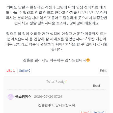
외에도 남편과 현실적인 걱정과 고민에 대해 인생 선배처럼 얘기
도 나눌 수 있었고, 정말 정많고 편하고 아기를 너무너무너무 이뻐
하시는 분이셨습니다 악쓰고 울어도 털털하게 웃으시며 짜증한번
안내시고 정말 경력자다운 포스에,,, 많이많이 배웠어요
앞으로 뵐 일이 어려울 거란 생각에 아쉽고 서운한 마음까지 드는
분이셨습니다 몸 건강히 잘 지내셨음 좋겠습니다~ 3주란 기간이
너무 금방가고 덕분에 편안하게 육아+휴식을 할 수 있어서 감사했
습니다
김홍순 관리사님 너무너무 감사드립니다
Like
1
Unlike
0
Print
Total Reply
1
윤스맘케어
2026-05-26 07:24
진솔한후기 감사드립니다
Like
0
Unlike
0