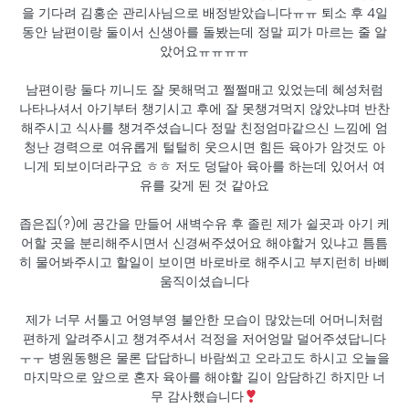
을 기다려 김홍순 관리사님으로 배정받았습니다ㅠㅠ 퇴소 후 4일
동안 남편이랑 둘이서 신생아를 돌봤는데 정말 피가 마르는 줄 알
았어요ㅠㅠㅠㅠ
남편이랑 둘다 끼니도 잘 못해먹고 쩔쩔매고 있었는데 혜성처럼
나타나셔서 아기부터 챙기시고 후에 잘 못챙겨먹지 않았냐며 반찬
해주시고 식사를 챙겨주셨습니다 정말 친정엄마같으신 느낌에 엄
청난 경력으로 여유롭게 털털히 웃으시면 힘든 육아가 암것도 아
니게 되보이더라구요 ㅎㅎ 저도 덩달아 육아를 하는데 있어서 여
유를 갖게 된 것 같아요
좁은집(?)에 공간을 만들어 새벽수유 후 졸린 제가 쉴곳과 아기 케
어할 곳을 분리해주시면서 신경써주셨어요 해야할거 있냐고 틈틈
히 물어봐주시고 할일이 보이면 바로바로 해주시고 부지런히 바삐
움직이셨습니다
제가 너무 서툴고 어영부영 불안한 모습이 많았는데 어머니처럼
편하게 알려주시고 챙겨주셔서 걱정을 저어엉말 덜어주셨답니다
ㅜㅜ 병원동행은 물론 답답하니 바람쐬고 오라고도 하시고 오늘을
마지막으로 앞으로 혼자 육아를 해야할 길이 암담하긴 하지만 너
무 감사했습니다