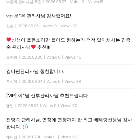
박금희 관리사님 추천
|
2026.08.07
|
Votes 0
|
Views 18
vip 문*우 관리사님 감사했어요!
신손
|
2026.08.06
|
Votes 0
|
Views 30
신생아 울음소리만 들어도 원하는거 척척 알아채시는 김종
숙 관리사님
추천!!!
로하맘
|
2026.08.05
|
Votes 0
|
Views 45
김나연관리사님 칭찬합니다.
오선아
|
2026.08.04
|
Votes 0
|
Views 38
[VIP] 이*남 산후관리사님 추천드립니다
빵띤
|
2026.08.03
|
Votes 0
|
Views 50
전명숙 관리사님, 연장에 연장까지 한 최고 베테랑선생님 감사
합니다.
(1)
해나맘
|
2026.07.31
|
Votes 1
|
Views 62