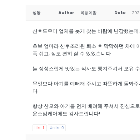
성동
Author
복둥이맘
Date
202
산후도우미 업체를 늦게 찾는 바람에 난감했는데,
초보 엄마라 산후조리원 퇴소 후 막막하던 차에 이
푹 쉬고, 잠도 편히 잘 수 있었습니다.
늘 정성스럽게 맛있는 식사도 챙겨주셔서 모유 수유
무엇보다 아기를 예뻐해 주시고 따뜻하게 돌봐주셔
다.
항상 산모와 아기를 먼저 배려해 주셔서 진심으로
윤스맘케어에도 감사드립니다!
Like
1
Unlike
0