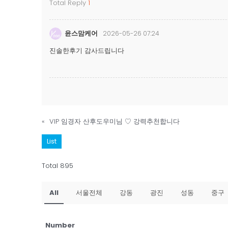
Total Reply
1
윤스맘케어
2026-05-26 07:24
진솔한후기 감사드립니다
«
VIP 임경자 산후도우미님 ♡ 강력추천합니다
List
Total 895
All
서울전체
강동
광진
성동
중구
Number