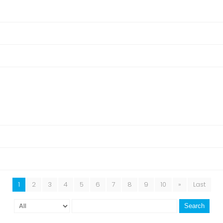
1
2
3
4
5
6
7
8
9
10
»
Last
Search