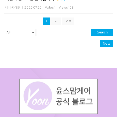
나나자매맘
|
2026.07.20
|
Votes 1
|
Views 108
1
»
Last
Search
New