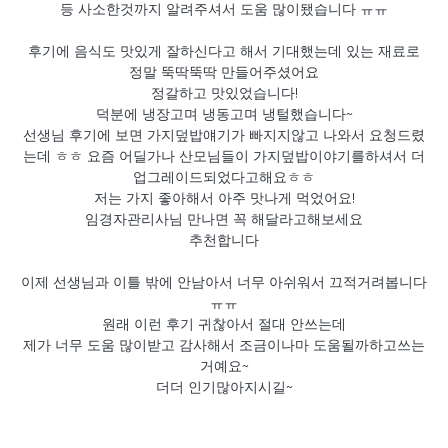
등 사소한것까지 알려주셔서 도움 많이됐습니다 ㅠㅠ
후기에 음식도 맛있게 잘하신다고 해서 기대했는데 있는 재료로
정말 뚝딱뚝딱 만들어주셨어요
정갈하고 맛있었습니다!
덕분에 냉장고며 냉동고며 냉털했습니다~
선생님 후기에 보면 가지덮밥얘기가 빠지지않고 나와서 요청드렸
는데 ㅎㅎ 요즘 어딜가나 산모님들이 가지덮밥이야기를하셔서 더
업그레이드되었다고해요ㅎㅎ
저는 가지 좋아해서 아주 맛나게 먹었어요!
임경자관리사님 만나면 꼭 해달라고해보세요
추천합니다
이제 선생님과 이틀 밖에 안남아서 너무 아쉬워서 끄적거려봅니다
ㅠㅠ
원래 이런 후기 귀찮아서 절대 안쓰는데
제가 너무 도움 많이받고 감사해서 조금이나마 도움될까하고쓰는
거예요~
더더 인기많아지시길~