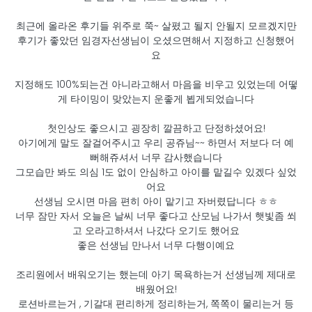
최근에 올라온 후기들 위주로 쭉~ 살폈고 될지 안될지 모르겠지만
후기가 좋았던 임경자선생님이 오셨으면해서 지정하고 신청했어
요
지정해도 100%되는건 아니라고해서 마음을 비우고 있었는데 어떻
게 타이밍이 맞았는지 운좋게 뵙게되었습니다
첫인상도 좋으시고 굉장히 깔끔하고 단정하셨어요!
아기에게 말도 잘걸어주시고 우리 공쥬님~~ 하면서 저보다 더 예
뻐해쥬셔서 너무 감사했습니다
그모습만 봐도 의심 1도 없이 안심하고 아이를 맡길수 있겠다 싶었
어요
선생님 오시면 마음 편히 아이 맡기고 자버렸답니다 ㅎㅎ
너무 잠만 자서 오늘은 날씨 너무 좋다고 산모님 나가서 햇빛좀 쐬
고 오라고하셔서 나갔다 오기도 했어요
좋은 선생님 만나서 너무 다행이예요
조리원에서 배워오기는 했는데 아기 목욕하는거 선생님께 제대로
배웠어요!
로션바르는거 , 기갈대 편리하게 정리하는거, 쪽쪽이 물리는거 등