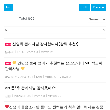
List
Edit
Delete
Total 895
신영희 관리사님 감사합니다(강력 추천!)
New
은주리
|
13:34
|
Votes 0
|
Views 12
연년생 둘째 엄마가 추천하는 윤스맘케어 VIP 박금희
New
관리사님
박금희 관리사님 추천
|
12:51
|
Votes 0
|
Views 9
vip 문*우 관리사님 감사했어요!
신손
|
2026.08.06
|
Votes 0
|
Views 22
신생아 울음소리만 들어도 원하는거 척척 알아채시는 김종