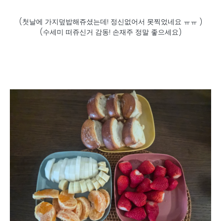
(첫날에 가지덮밥해쥬셨는데! 정신없어서 못찍었네요 ㅠㅠ )
(수세미 떠쥬신거 감동! 손재주 정말 좋으세요)