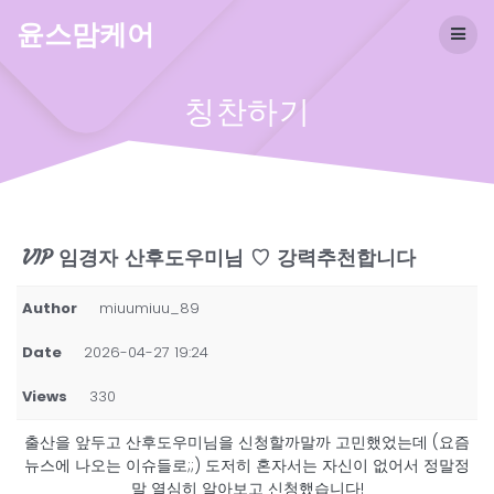
Skip
윤스맘케어
to
content
칭찬하기
VIP 임경자 산후도우미님 ♡ 강력추천합니다
Author
miuumiuu_89
Date
2026-04-27 19:24
Views
330
출산을 앞두고 산후도우미님을 신청할까말까 고민했었는데 (요즘
뉴스에 나오는 이슈들로;;) 도저히 혼자서는 자신이 없어서 정말정
말 열심히 알아보고 신청했습니다!