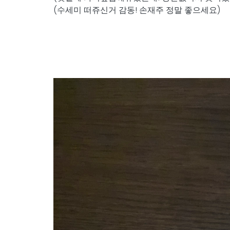
(수세미 떠쥬신거 감동! 손재주 정말 좋으세요)