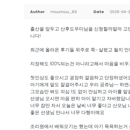
Author
miuumiuu_89
Date
2026-04-2
출산을 앞두고 산후도우미님을 신청할까말까 고민했
니다!
최근에 올라온 후기들 위주로 쭉~ 살폈고 될지
지정해도 100%되는건 아니라고해서 마음을 비
첫인상도 좋으시고 굉장히 깔끔하고 단정하셨어요
아기에게 말도 잘걸어주시고 우리 공쥬님~~ 하
그모습만 봐도 의심 1도 없이 안심하고 아이를 
선생님 오시면 마음 편히 아이 맡기고 자버렸답니
너무 잠만 자서 오늘은 날씨 너무 좋다고 산모님
좋은 선생님 만나서 너무 다행이예요
조리원에서 배워오기는 했는데 아기 목욕하는거 