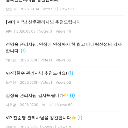
오선아
|
2026.08.04
|
Votes 0
|
Views 37
[VIP] 이*남 산후관리사님 추천드립니다
빵띤
|
2026.08.03
|
Votes 0
|
Views 49
전명숙 관리사님, 연장에 연장까지 한 최고 베테랑선생님 감사
합니다.
(1)
해나맘
|
2026.07.31
|
Votes 1
|
Views 62
VIP김한수 관리사님 추천드려요!
(1)
노주영
|
2026.07.31
|
Votes 1
|
Views 52
김정숙 관리사님 감사드립니다
(1)
시우맘
|
2026.07.30
|
Votes 1
|
Views 60
VIP 전순영 관리사님을 칭찬합니다
(1)
김수민
|
2026.07.29
|
Votes 1
|
Views 79