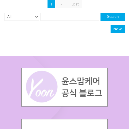
1
»
Last
Search
New