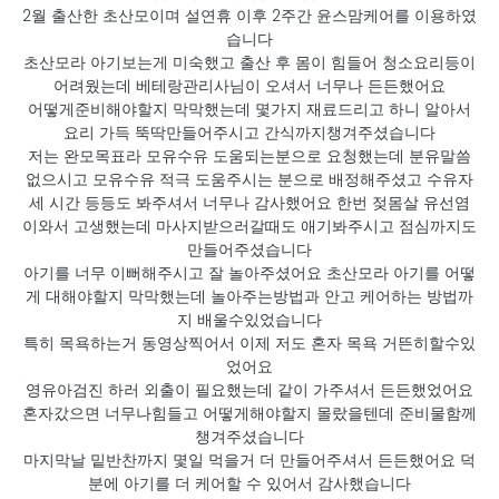
2월 출산한 초산모이며 설연휴 이후 2주간 윤스맘케어를 이용하였
습니다
초산모라 아기보는게 미숙했고 출산 후 몸이 힘들어 청소요리등이
어려웠는데 베테랑관리사님이 오셔서 너무나 든든했어요
어떻게준비해야할지 막막했는데 몇가지 재료드리고 하니 알아서
요리 가득 뚝딱만들어주시고 간식까지챙겨주셨습니다
저는 완모목표라 모유수유 도움되는분으로 요청했는데 분유말씀
없으시고 모유수유 적극 도움주시는 분으로 배정해주셨고 수유자
세 시간 등등도 봐주셔서 너무나 감사했어요 한번 젖몸살 유선염
이와서 고생했는데 마사지받으러갈때도 애기봐주시고 점심까지도
만들어주셨습니다
아기를 너무 이뻐해주시고 잘 놀아주셨어요 초산모라 아기를 어떻
게 대해야할지 막막했는데 놀아주는방법과 안고 케어하는 방법까
지 배울수있었습니다
특히 목욕하는거 동영상찍어서 이제 저도 혼자 목욕 거뜬히할수있
었어요
영유아검진 하러 외출이 필요했는데 같이 가주셔서 든든했었어요
혼자갔으면 너무나힘들고 어떻게해야할지 몰랐을텐데 준비물함께
챙겨주셨습니다
마지막날 밑반찬까지 몇일 먹을거 더 만들어주셔서 든든했어요 덕
분에 아기를 더 케어할 수 있어서 감사했습니다