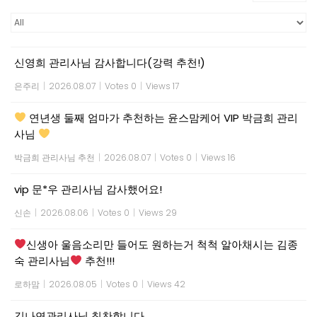
신영희 관리사님 감사합니다(강력 추천!)
은주리
|
2026.08.07
|
Votes 0
|
Views 17
연년생 둘째 엄마가 추천하는 윤스맘케어 VIP 박금희 관리
사님
박금희 관리사님 추천
|
2026.08.07
|
Votes 0
|
Views 16
vip 문*우 관리사님 감사했어요!
신손
|
2026.08.06
|
Votes 0
|
Views 29
신생아 울음소리만 들어도 원하는거 척척 알아채시는 김종
숙 관리사님
추천!!!
로하맘
|
2026.08.05
|
Votes 0
|
Views 42
김나연관리사님 칭찬합니다.