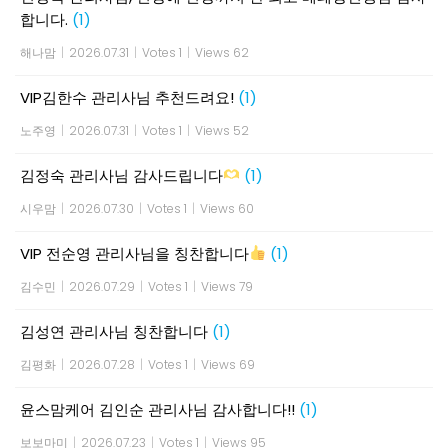
합니다.
(1)
해나맘
|
2026.07.31
|
Votes 1
|
Views 62
VIP김한수 관리사님 추천드려요!
(1)
노주영
|
2026.07.31
|
Votes 1
|
Views 52
김정숙 관리사님 감사드립니다
(1)
시우맘
|
2026.07.30
|
Votes 1
|
Views 60
VIP 전순영 관리사님을 칭찬합니다
(1)
김수민
|
2026.07.29
|
Votes 1
|
Views 79
김성연 관리사님 칭찬합니다
(1)
김평화
|
2026.07.28
|
Votes 1
|
Views 69
윤스맘케어 김인순 관리사님 감사합니다!!
(1)
보보마미
|
2026.07.23
|
Votes 1
|
Views 95