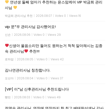
연년생 둘째 엄마가 추천하는 윤스맘케어 VIP 박금희 관리
사님
박금희 관리사님 추천
|
2026.08.07
|
Votes 0
|
Views 16
vip 문*우 관리사님 감사했어요!
신손
|
2026.08.06
|
Votes 0
|
Views 29
신생아 울음소리만 들어도 원하는거 척척 알아채시는 김종
숙 관리사님
추천!!!
로하맘
|
2026.08.05
|
Votes 0
|
Views 42
김나연관리사님 칭찬합니다.
오선아
|
2026.08.04
|
Votes 0
|
Views 37
[VIP] 이*남 산후관리사님 추천드립니다
빵띤
|
2026.08.03
|
Votes 0
|
Views 49
전명숙 관리사님, 연장에 연장까지 한 최고 베테랑선생님 감사