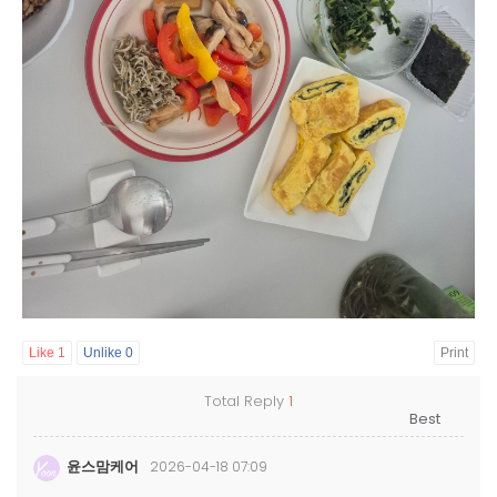
Like
1
Unlike
0
Print
Total Reply
1
윤스맘케어
2026-04-18 07:09