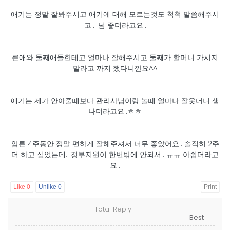
애기는 정말 잘봐주시고 애기에 대해 모르는것도 척척 말씀해주시
고... 넘 좋더라고요..
큰애와 둘째애들한테고 얼마나 잘해주시고 둘째가 할머니 가시지
말라고 까지 했다니깐요^^
애기는 제가 안아줄때보다 관리사님이랑 놀때 얼마나 잘웃더니 샘
나더라고요..ㅎㅎ
암튼 4주동안 정말 편하게 잘해주셔서 너무 좋았어요.. 솔직히 2주
더 하고 싶었는데.. 정부지원이 한번밖에 안되서.. ㅠㅠ 아쉽더라고
요..
Like
0
Unlike
0
Print
Total Reply
1