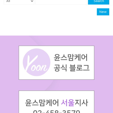
Search
New