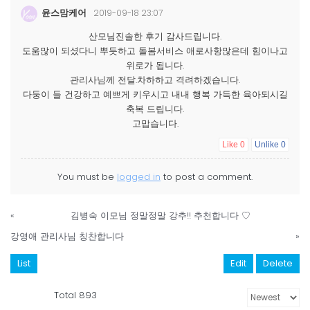
윤스맘케어
2019-09-18 23:07
산모님진솔한 후기 감사드립니다.
도움많이 되셨다니 뿌듯하고 돌봄서비스 애로사항많은데 힘이나고
위로가 됩니다.
관리사님께 전달.차하하고 격려하겠습니다.
다둥이 들 건강하고 예쁘게 키우시고 내내 행복 가득한 육아되시길
축복 드립니다.
고맙습니다.
Like
0
Unlike
0
You must be
logged in
to post a comment.
«
김병숙 이모님 정말정말 강추!! 추천합니다 ♡
강영애 관리사님 칭찬합니다
»
List
Edit
Delete
Total 893