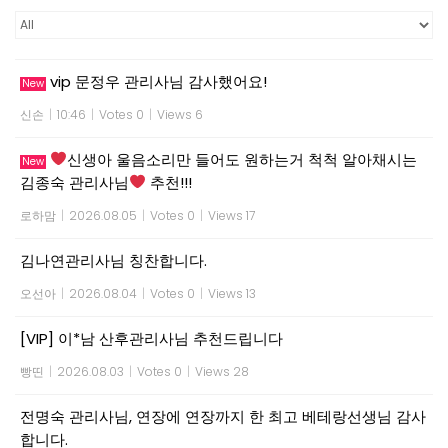
vip 문정우 관리사님 감사했어요!
New
신손
|
10:46
|
Votes 0
|
Views 6
신생아 울음소리만 들어도 원하는거 척척 알아채시는
New
김종숙 관리사님
추천!!!
로하맘
|
2026.08.05
|
Votes 0
|
Views 17
김나연관리사님 칭찬합니다.
오선아
|
2026.08.04
|
Votes 0
|
Views 13
[VIP] 이*남 산후관리사님 추천드립니다
빵띤
|
2026.08.03
|
Votes 0
|
Views 28
전명숙 관리사님, 연장에 연장까지 한 최고 베테랑선생님 감사
합니다.