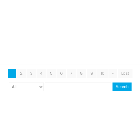
1
2
3
4
5
6
7
8
9
10
»
Last
Search