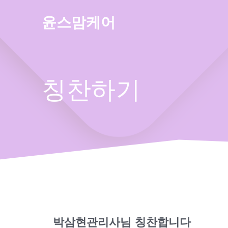
Skip
to
윤스맘케어
content
칭찬하기
박삼현관리사님 칭찬합니다