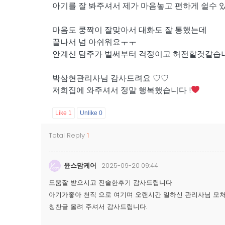
아기를 잘 봐주셔서 제가 마음놓고 편하게 쉴수 있
마음도 쿵짝이 잘맞아서 대화도 잘 통했는데
끝나서 넘 아쉬워요ㅜㅜ
안계신 담주가 벌써부터 걱정이고 허전할것같습
박삼현관리사님 감사드려요 ♡♡
저희집에 와주셔서 정말 행복했습니다 !
Like
1
Unlike
0
Total Reply
1
윤스맘케어
2025-09-20 09:44
도움잘 받으시고 진솔한후기 감사드립니다
아기가좋아 천직 으로 여기며 오랜시간 일하신 관리사님 모
칭찬글 올려 주셔서 감사드립니다.