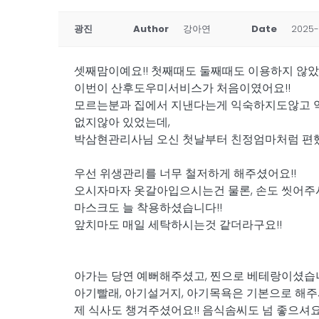
광진
Author
강아연
Date
2025-
셋째맘이예요!! 첫째때도 둘째때도 이용하지 않
이번이 산후도우미서비스가 처음이였어요!!
모르는분과 집에서 지낸다는게 익숙하지도않고 
없지않아 있었는데,
박삼현관리사님 오신 첫날부터 친정엄마처럼 편했
우선 위생관리를 너무 철저하게 해주셨어요!!
오시자마자 옷갈아입으시는건 물론, 손도 씻어주
마스크도 늘 착용하셨습니다!!
앞치마도 매일 세탁하시는것 같더라구요!!
아가는 당연 예뻐해주셨고, 찐으로 베테랑이셨습니
아기빨래, 아기설거지, 아기목욕은 기본으로 해주
제 식사도 챙겨주셨어요!! 음식솜씨도 넘 좋으셔