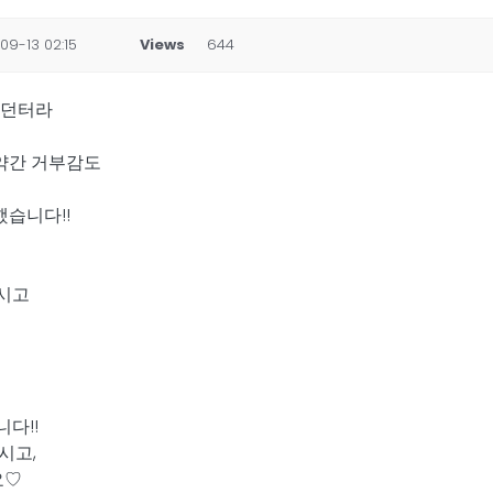
09-13 02:15
Views
644
았던터라
약간 거부감도
습니다!!
시고
다!!
시고,
요♡