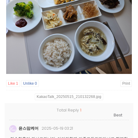
Like
1
Unlike
0
Print
KakaoTalk_20250515_210132268.jpg
Total Reply
1
윤스맘케어
2025-05-19 03:21