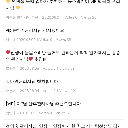
연년생 둘째 엄마가 추천하는 윤스맘케어 VIP 박금희 관리
사님
박금희 관리사님 추천
|
2026.08.07
|
Votes 0
|
Views 25
vip 문*우 관리사님 감사했어요!
신손
|
2026.08.06
|
Votes 0
|
Views 35
신생아 울음소리만 들어도 원하는거 척척 알아채시는 김종
숙 관리사님
추천!!!
로하맘
|
2026.08.05
|
Votes 0
|
Views 53
김나연관리사님 칭찬합니다.
오선아
|
2026.08.04
|
Votes 0
|
Views 42
[VIP] 이*남 산후관리사님 추천드립니다
빵띤
|
2026.08.03
|
Votes 0
|
Views 51
전명숙 관리사님, 연장에 연장까지 한 최고 베테랑선생님 감사