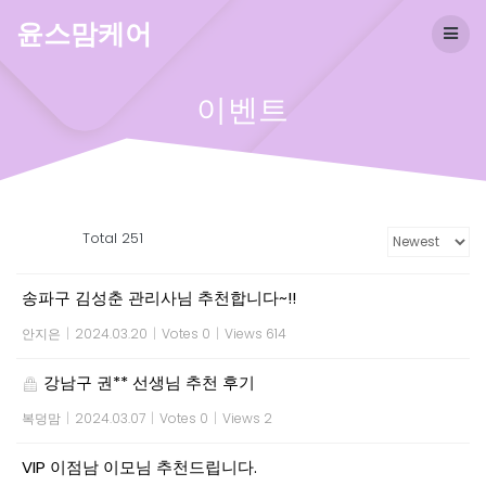
Skip
윤스맘케어
to
content
이벤트
Total 251
송파구 김성춘 관리사님 추천합니다~!!
안지은
|
2024.03.20
|
Votes 0
|
Views 614
강남구 권** 선생님 추천 후기
복덩맘
|
2024.03.07
|
Votes 0
|
Views 2
VIP 이점남 이모님 추천드립니다.