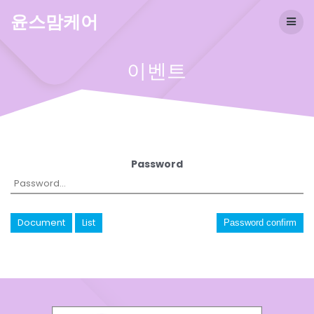
Skip
윤스맘케어
to
content
이벤트
Password
Document
List
Password confirm