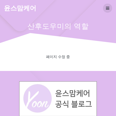
Skip
윤스맘케어
to
content
산후도우미의 역할
페이지 수정 중