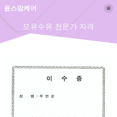
Skip
윤스맘케어
to
content
모유수유 전문가 자격